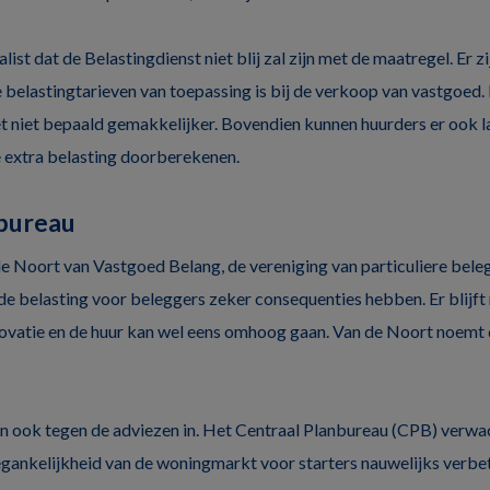
ist dat de Belastingdienst niet blij zal zijn met de maatregel. Er zi
 belastingtarieven van toepassing is bij de verkoop van vastgoed. 
t niet bepaald gemakkelijker. Bovendien kunnen huurders er ook la
 extra belasting doorberekenen.
nbureau
e Noort van Vastgoed Belang, de vereniging van particuliere beleg
de belasting voor beleggers zeker consequenties hebben. Er blijft
ovatie en de huur kan wel eens omhoog gaan. Van de Noort noemt 
 ook tegen de adviezen in. Het Centraal Planbureau (CPB) verwac
gankelijkheid van de woningmarkt voor starters nauwelijks verbete