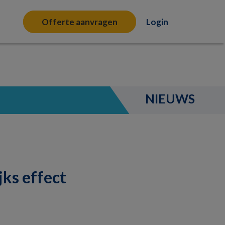
Offerte aanvragen
Login
NIEUWS
jks effect