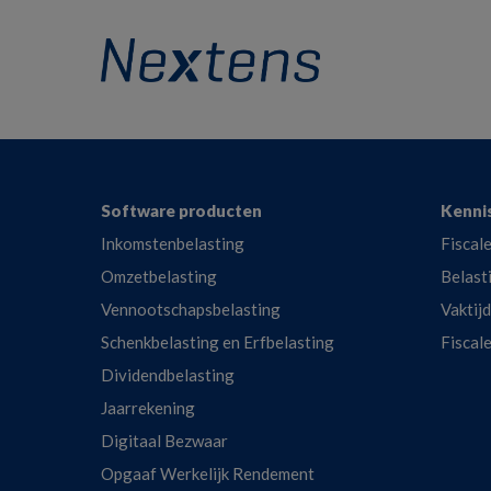
Footer
Software producten
Kenni
Inkomstenbelasting
Fiscale
Omzetbelasting
Belast
Vennootschapsbelasting
Vaktij
Schenkbelasting en Erfbelasting
Fiscal
Dividendbelasting
Jaarrekening
Digitaal Bezwaar
Opgaaf Werkelijk Rendement