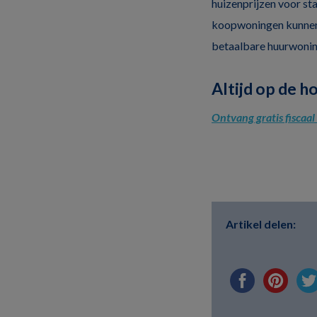
huizenprijzen voor st
koopwoningen kunnen 
betaalbare huurwoning
Altijd op de h
Ontvang gratis fiscaa
Artikel delen: