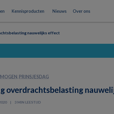
en
Kennisproducten
Nieuws
Over ons
chtsbelasting nauwelijks effect
RMOGEN
PRINSJESDAG
,
g overdrachtsbelasting nauweli
2020
3 MIN LEESTIJD