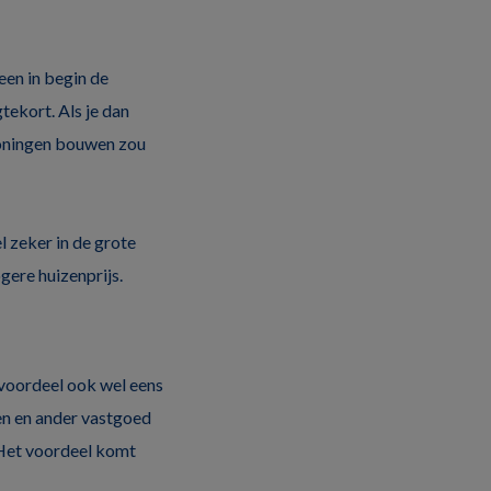
een in begin de
gtekort. Als je dan
rswoningen bouwen zou
l zeker in de grote
ogere huizenprijs.
voordeel ook wel eens
en en ander vastgoed
 Het voordeel komt