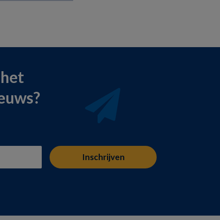
 het
ieuws?