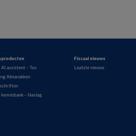
sproducten
Fiscaal nieuws
 AI assistent – Tex
Laatste nieuws
ing Almanakken
dschriften
e kennisbank – Naslag