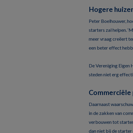
Hogere huizen
Peter Boelhouwer, hoo
starters zal helpen. ‘M
meer vraag creëert ter
een beter effect hebb
De Vereniging Eigen H
steden niet erg effecti
Commerciële p
Daarnaast waarschuwt
in de zakken van comm
verbouwen tot starter
dan niet bij de starter