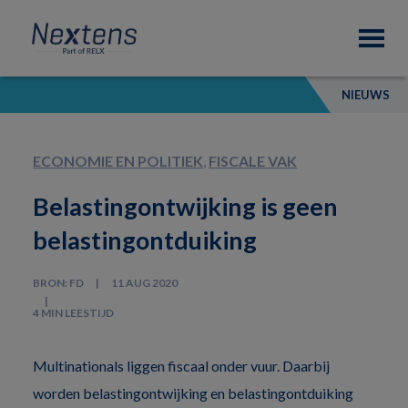
Skip
Skip
Skip
Nextens
to
to
to
Fiscaal
primary
main
footer
partner
navigation
content
van
NIEUWS
professionals
ECONOMIE EN POLITIEK
,
FISCALE VAK
Belastingontwijking is geen
belastingontduiking
BRON: FD
11 AUG 2020
4 MIN LEESTIJD
Multinationals liggen fiscaal onder vuur. Daarbij
worden belastingontwijking en belastingontduiking