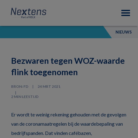
Skip
Skip
Skip
Nextens
to
to
to
Fiscaal
primary
main
footer
partner
navigation
content
van
NIEUWS
professionals
Bezwaren tegen WOZ-waarde
flink toegenomen
BRON: FD
24 MRT 2021
2 MIN LEESTIJD
Er wordt te weinig rekening gehouden met de gevolgen
van de coronamaatregelen bij de waardebepaling van
bedrijfspanden. Dat vinden cafébazen,