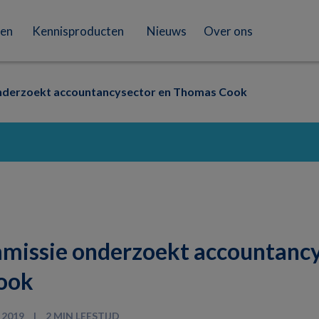
en
Kennisproducten
Nieuws
Over ons
nderzoekt accountancysector en Thomas Cook
mmissie onderzoekt accountancy
ook
 2019
2 MIN LEESTIJD