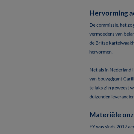
Hervorming a
De commissie, het zo
vermoedens van belang
de Britse kartelwaak
hervormen.
Net als in Nederland l
van bouwgigant Caril
te laks zijn geweest 
duizenden leverancier
Materiële on
EY was sinds 2017 ac