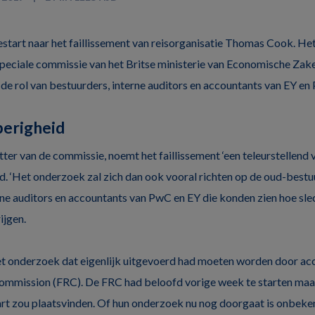
estart naar het faillissement van reisorganisatie Thomas Cook. H
peciale commissie van het Britse ministerie van Economische Zaken
e rol van bestuurders, interne auditors en accountants van EY en
berigheid
tter van de commissie, noemt het faillissement ‘een teleurstellend
d. ‘Het onderzoek zal zich dan ook vooral richten op de oud-best
rne auditors en accountants van PwC en EY die konden zien hoe slec
ijgen.
et onderzoek dat eigenlijk uitgevoerd had moeten worden door 
Commission (FRC). De FRC had beloofd vorige week te starten maar
rt zou plaatsvinden. Of hun onderzoek nu nog doorgaat is onbekend