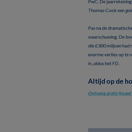
PwC. De jaarrekening 
Thomas Cook een
goi
Pas na de dramatische
waarschuwing. De boos
die £300 miljoen had 
enorme verlies op te 
in, aldus het FD.
Altijd op de h
Ontvang gratis fiscaa