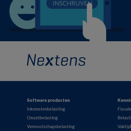
Footer
Software producten
Kenni
Inkomstenbelasting
Fiscale
Omzetbelasting
Belast
Vennootschapsbelasting
Vaktij