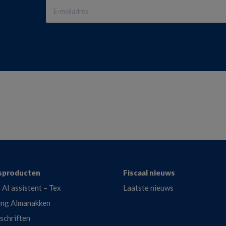
sproducten
Fiscaal nieuws
 AI assistent – Tex
Laatste nieuws
ing Almanakken
dschriften