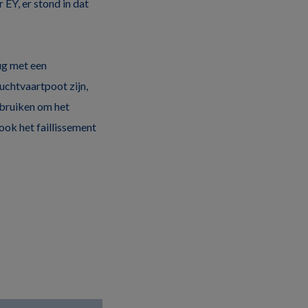
EY, er stond in dat
rug met een
uchtvaartpoot zijn,
ebruiken om het
ook het faillissement