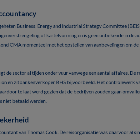
ccountancy
geheten Business, Energy and Industrial Strategy Committee (BEI
enverstrengeling of kartelvorming en is geen onbekende in de ac
hond CMA momenteel met het opstellen van aanbevelingen om de 
igt de sector al tijden onder vuur vanwege een aantal affaires. De 
lion en zitbankenverkoper BHS bijvoorbeeld. Het controlewerk
waardoor te laat werd gezien dat de bedrijven zouden gaan omvalle
s niet betaald werden.
zekerheid
countant van Thomas Cook. De reisorganisatie was daarvoor al sin