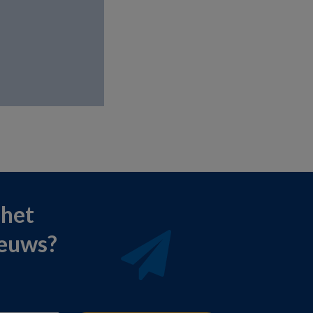
 het
ieuws?