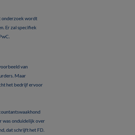
et onderzoek wordt
. Er zal specifiek
 PwC.
 voorbeeld van
uurders. Maar
ht het bedrijf ervoor
accountantswaakhond
 was onduidelijk over
, dat schrijft het FD.