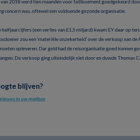
van 2018 werd tien maanden voor faillissement goedgekeurd door 
ng concern
was, oftewel een voldoende gezonde organisatie.
 halfjaarcijfers (een verlies van £1,5 miljard) kwam EY daar op te
doener zou een ‘materiële onzekerheid’ over de verkoop van de l
moeten opleveren. Dar geld had de reisorganisatie goed kunnen g
vangen. De verkoop ging uiteindelijk niet door en duwde Thomas C
oogte blijven?
l nieuws in uw mailbox