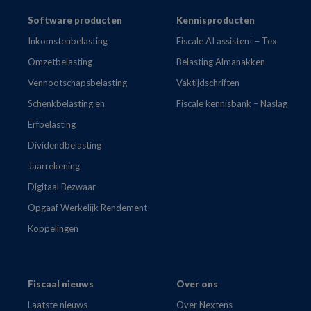
Footer
Software producten
Kennisproducten
Inkomstenbelasting
Fiscale AI assistent – Tex
Omzetbelasting
Belasting Almanakken
Vennootschapsbelasting
Vaktijdschriften
Schenkbelasting en
Fiscale kennisbank – Naslag
Erfbelasting
Dividendbelasting
Jaarrekening
Digitaal Bezwaar
Opgaaf Werkelijk Rendement
Koppelingen
Fiscaal nieuws
Over ons
Laatste nieuws
Over Nextens