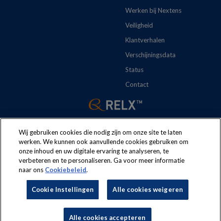
Werken bij Nextens
Veiligheid
Klantverhalen
Verschijningsdata
Status
Contact
Wij gebruiken cookies die nodig zijn om onze site te laten
werken. We kunnen ook aanvullende cookies gebruiken om
onze inhoud en uw digitale ervaring te analyseren, te
The following regulations apply to the use of this website:
Terms
verbeteren en te personaliseren. Ga voor meer informatie
naar ons
Cookiebeleid
.
and conditions
Security
Privacy policy
Cookie policy
Cookie Instellingen
Alle cookies weigeren
Cookie Instellingen
Nextens® is a brand of
LexisNexis® Risk Solutions
, part of RELX.
Alle cookies accepteren