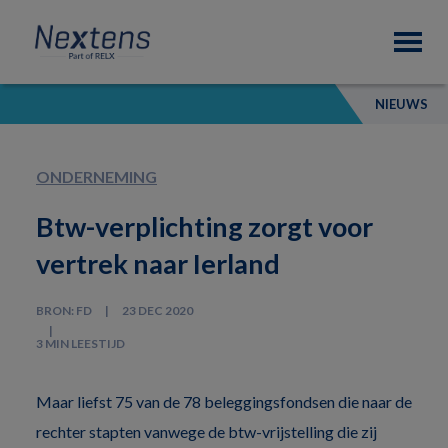
Skip
Skip
Skip
Nextens
to
to
to
Fiscaal
primary
main
footer
partner
navigation
content
van
NIEUWS
professionals
ONDERNEMING
Btw-verplichting zorgt voor
vertrek naar Ierland
BRON: FD
23 DEC 2020
3 MIN LEESTIJD
Maar liefst 75 van de 78 beleggingsfondsen die naar de
rechter stapten vanwege de btw-vrijstelling die zij