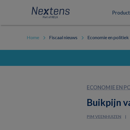
Skip
Skip
Skip
to
to
to
Nextens
Fiscaal
primary
main
footer
Product
navigation
content
partner
van
professionals
Home
Fiscaal nieuws
Economie en politiek
ECONOMIE EN PO
Buikpijn 
PIM VEENHUIZEN