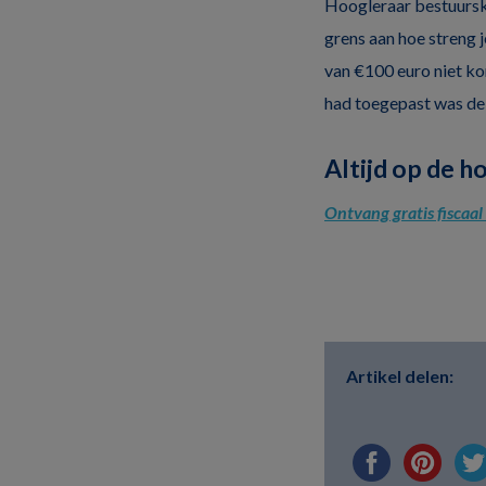
Hoogleraar bestuursku
grens aan hoe streng 
van €100 euro niet kon
had toegepast was de 
Altijd op de h
Ontvang gratis fiscaa
Artikel delen: