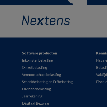
Footer
Software producten
Kenni
Inkomstenbelasting
Fiscale
Omzetbelasting
Belast
Vennootschapsbelasting
Vaktij
Schenkbelasting en Erfbelasting
Fiscal
Dividendbelasting
Jaarrekening
Digitaal Bezwaar