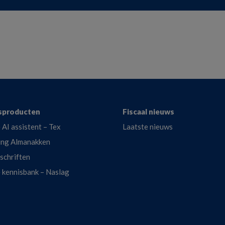
sproducten
Fiscaal nieuws
 AI assistent – Tex
Laatste nieuws
ing Almanakken
dschriften
e kennisbank – Naslag