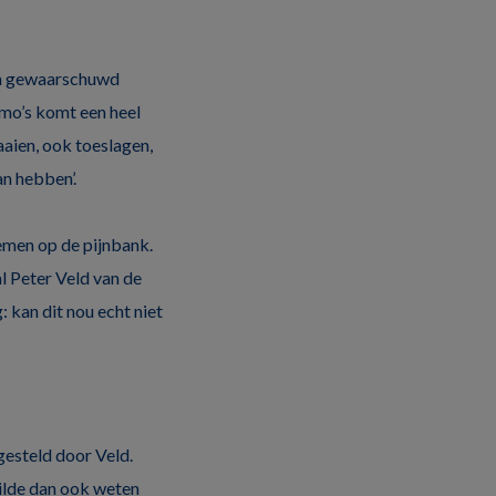
gen gewaarschuwd
emo’s komt een heel
aaien, ook toeslagen,
an hebben’.
nemen op de pijnbank.
l Peter Veld van de
: kan dit nou echt niet
gesteld door Veld.
wilde dan ook weten