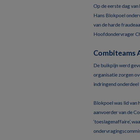
Op de eerste dag van
Hans Blokpoel onderv
van de harde fraudeaa
Hoofdondervrager Chr
Combiteams A
De buikpijn werd gevo
organisatie zorgen ov
indringend onderdeel v
Blokpoel was lid van 
aanvoerder van de Co
‘toeslagenaffaire’, w
ondervragingscommissi