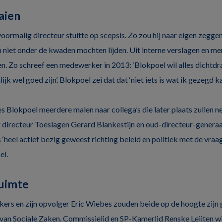
aien
voormalig directeur stuitte op scepsis. Zo zou hij naar eigen zeg
niet onder de kwaden mochten lijden. Uit interne verslagen en m
n. Zo schreef een medewerker in 2013: ‘Blokpoel wil alles dichtdr
lijk wel goed zijn’. Blokpoel zei dat dat ‘niet iets is wat ik gezegd k
es Blokpoel meerdere malen naar collega’s die later plaats zullen 
directeur Toeslagen Gerard Blankestijn en oud-directeur-generaa
s ‘heel actief bezig geweest richting beleid en politiek met de vraag
el.
ruimte
rs en zijn opvolger Eric Wiebes zouden beide op de hoogte zijn 
e van Sociale Zaken. Commissielid en SP-Kamerlid Renske Leijten 