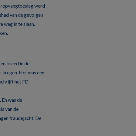
deropvangtoeslag werd
ehad van de gevolgen
 weg in te slaan.
ken.
ren breed in de
n kregen. Het was een
chrijft het FD.
. En was de
is van de
agen fraudejacht. De