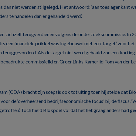
dan niet werden stilgelegd. Het antwoord: ‘aan toeslagenkant w
ers te handelen dan er gehandeld werd’.
 zichzelf terugverdienen volgens de onderzoekscommissie. In 2
lfs een financiële prikkel was ingebouwd met een ‘target’ voor het
n teruggevorderd. Als de target niet werd gehaald zou een korting
, benadrukte commissielid en GroenLinks Kamerlid Tom van der Le
am (CDA) bracht zijn scepsis ook tot uiting toen hij stelde dat Bl
voor de ‘overheersend bedrijfseconomische focus’ bij de fiscus. 
getroffen’. Toch hield Blokpoel vol dat het het graag anders had ge