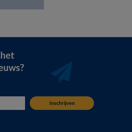
 het
ieuws?