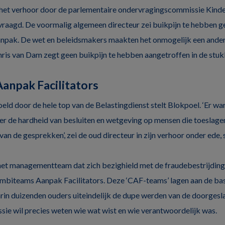
 het verhoor door de parlementaire ondervragingscommissie Kin
raagd. De voormalig algemeen directeur zei buikpijn te hebben g
npak. De wet en beleidsmakers maakten het onmogelijk een andere
is van Dam zegt geen buikpijn te hebben aangetroffen in de stuk
anpak Facilitators
eld door de hele top van de Belastingdienst stelt Blokpoel. ‘Er wa
er de hardheid van besluiten en wetgeving op mensen die toeslage
an de gesprekken’, zei de oud directeur in zijn verhoor onder ede, s
het managementteam dat zich bezighield met de fraudebestrijding
mbiteams Aanpak Facilitators. Deze ‘CAF-teams’ lagen aan de bas
aarin duizenden ouders uiteindelijk de dupe werden van de doorgesl
e wil precies weten wie wat wist en wie verantwoordelijk was.