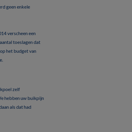
erd geen enkele
014 verscheen een
 aantal toeslagen dat
 op het budget van
e.
okpoel zelf
‘We hebben uw buikpijn
daan als dat had