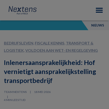
Skip
Skip
Skip
Nextens
to
to
to
Fiscaal
primary
main
footer
partner
navigation
content
van
NIEUWS
professionals
BEDRIJFSLEVEN
,
FISCALE KENNIS
,
TRANSPORT &
LOGISTIEK
,
VOLDOEN AAN WET- EN REGELGEVING
Inlenersaansprakelijkheid: Hof
vernietigt aansprakelijkstelling
transportbedrijf
TEAM NEXTENS
18 MEI 2026
4 MIN LEESTIJD