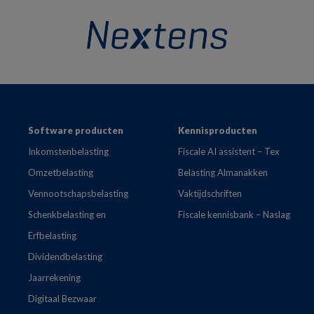
Footer
Software producten
Kennisproducten
Inkomstenbelasting
Fiscale AI assistent – Tex
Omzetbelasting
Belasting Almanakken
Vennootschapsbelasting
Vaktijdschriften
Schenkbelasting en
Fiscale kennisbank – Naslag
Erfbelasting
Dividendbelasting
Jaarrekening
Digitaal Bezwaar