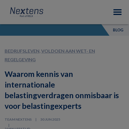
Skip
Skip
Skip
Nextens
to
to
to
Fiscaal
primary
main
footer
partner
navigation
content
van
BLOG
professionals
BEDRIJFSLEVEN
,
VOLDOEN AAN WET- EN
REGELGEVING
Waarom kennis van
internationale
belastingverdragen onmisbaar is
voor belastingexperts
TEAM NEXTENS
30 JUN 2025
2 MIN LEESTIJD