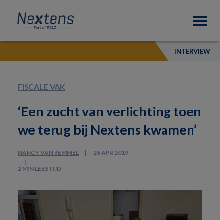
Skip
Skip
Skip
Nextens
to
to
to
Fiscaal
primary
main
footer
partner
navigation
content
van
INTERVIEW
professionals
FISCALE VAK
‘Een zucht van verlichting toen
we terug bij Nextens kwamen’
NANCY VAN BEMMEL
26 APR 2019
2 MIN LEESTIJD