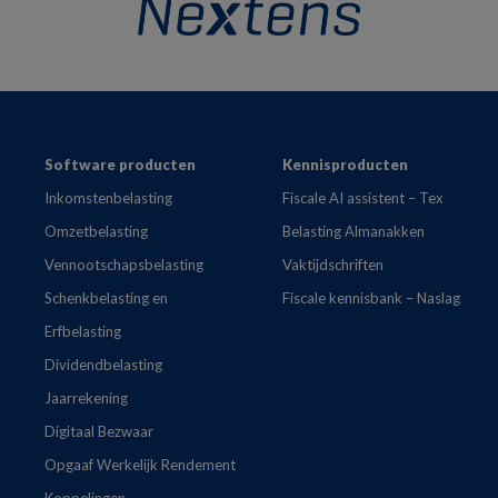
Footer
Software producten
Kennisproducten
Inkomstenbelasting
Fiscale AI assistent – Tex
Omzetbelasting
Belasting Almanakken
Vennootschapsbelasting
Vaktijdschriften
Schenkbelasting en
Fiscale kennisbank – Naslag
Erfbelasting
Dividendbelasting
Jaarrekening
Digitaal Bezwaar
Opgaaf Werkelijk Rendement
Koppelingen