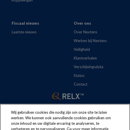
Fiscaal nieuws
Over ons
Laatste nieuws
Over Nextens
Werken bij Nextens
Veiligheid
Klantverhalen
Verschijningsdata
Status
Contact
Wij gebruiken cookies die nodig zijn om onze site te laten
werken. We kunnen ook aanvullende cookies gebruiken om
onze inhoud en uw digitale ervaring te analyseren, te
The following regulations apply to the use of this website:
Terms
verbeteren en te personaliseren. Ga voor meer informatie