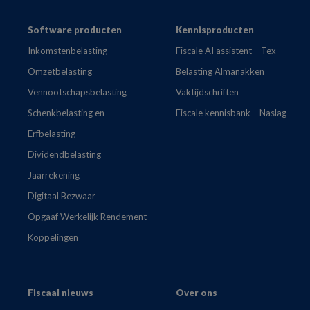
Footer
Software producten
Kennisproducten
Inkomstenbelasting
Fiscale AI assistent – Tex
Omzetbelasting
Belasting Almanakken
Vennootschapsbelasting
Vaktijdschriften
Schenkbelasting en
Fiscale kennisbank – Naslag
Erfbelasting
Dividendbelasting
Jaarrekening
Digitaal Bezwaar
Opgaaf Werkelijk Rendement
Koppelingen
Fiscaal nieuws
Over ons