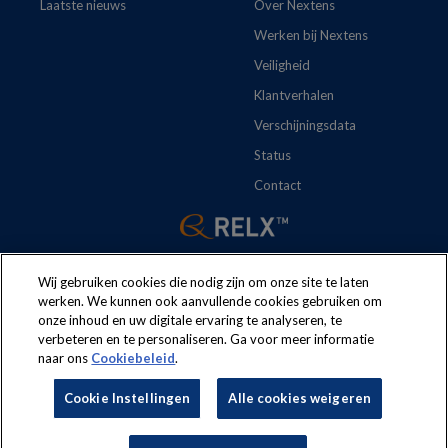
Laatste nieuws
Over Nextens
Werken bij Nextens
Veiligheid
Klantverhalen
Verschijningsdata
Status
Contact
Wij gebruiken cookies die nodig zijn om onze site te laten
werken. We kunnen ook aanvullende cookies gebruiken om
onze inhoud en uw digitale ervaring te analyseren, te
The following regulations apply to the use of this website:
Terms
verbeteren en te personaliseren. Ga voor meer informatie
naar ons
Cookiebeleid
.
and conditions
Security
Privacy policy
Cookie policy
Cookie Instellingen
Alle cookies weigeren
Cookie Instellingen
Nextens® is a brand of
LexisNexis® Risk Solutions
, part of RELX.