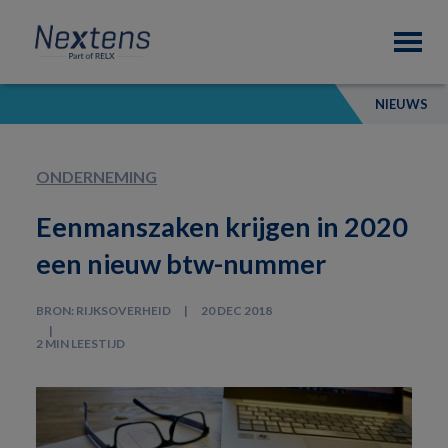
Skip
Skip
Skip
Nextens
to
to
to
Fiscaal
primary
main
footer
partner
navigation
content
van
NIEUWS
professionals
ONDERNEMING
Eenmanszaken krijgen in 2020
een nieuw btw-nummer
BRON: RIJKSOVERHEID
20 DEC 2018
2 MIN LEESTIJD