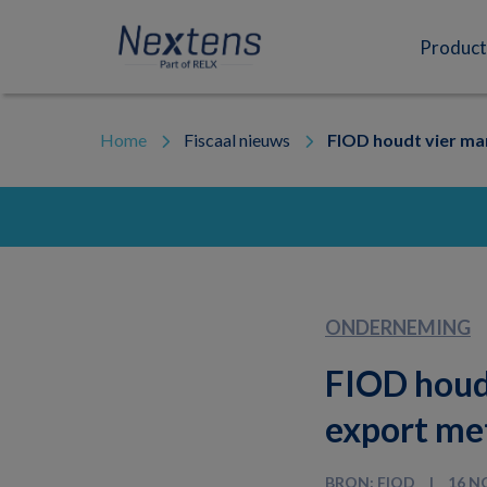
Skip
Skip
Skip
to
to
to
Nextens
Fiscaal
primary
main
footer
Product
navigation
content
partner
van
professionals
Home
Fiscaal nieuws
FIOD houdt vier ma
ONDERNEMING
FIOD houd
export me
BRON: FIOD
16 N