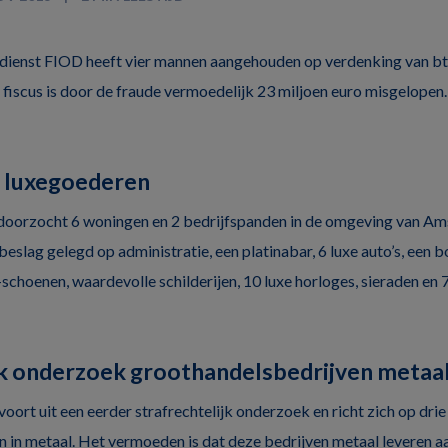
sdienst FIOD heeft vier mannen aangehouden op verdenking van b
 fiscus is door de fraude vermoedelijk 23 miljoen euro misgelopen
g luxegoederen
doorzocht 6 woningen en 2 bedrijfspanden in de omgeving van A
beslag gelegd op administratie, een platinabar, 6 luxe auto’s, een
schoenen, waardevolle schilderijen, 10 luxe horloges, sieraden en
jk onderzoek groothandelsbedrijven metaa
ort uit een eerder strafrechtelijk onderzoek en richt zich op drie
 in metaal. Het vermoeden is dat deze bedrijven metaal leveren a