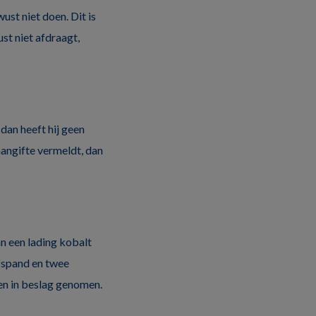
st niet doen. Dit is
t niet afdraagt,
 dan heeft hij geen
-aangifte vermeldt, dan
n een lading kobalt
fspand en twee
en in beslag genomen.