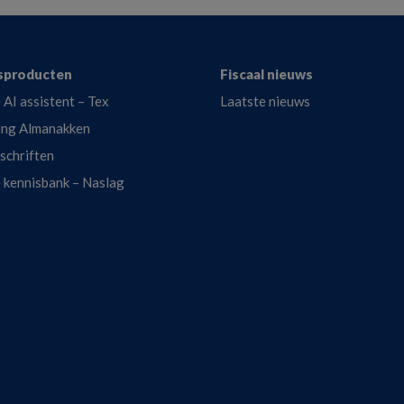
sproducten
Fiscaal nieuws
 AI assistent – Tex
Laatste nieuws
ing Almanakken
dschriften
e kennisbank – Naslag