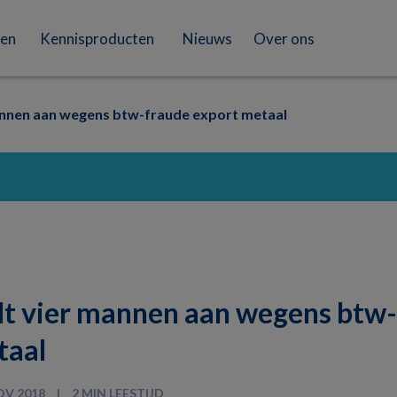
en
Kennisproducten
Nieuws
Over ons
nnen aan wegens btw-fraude export metaal
t vier mannen aan wegens btw
taal
OV 2018
2 MIN LEESTIJD