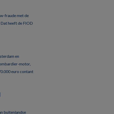
tw-fraude met de
. Dat heeft de FIOD
msterdam en
 bombardier-motor,
 70.000 euro contant
l
an buitenlandse