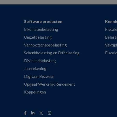
Footer
Software producten
Kenni
Inkomstenbelasting
Fiscale
Omzetbelasting
Belast
Vennootschapsbelasting
Vaktij
Schenkbelasting en Erfbelasting
Fiscal
Dividendbelasting
Jaarrekening
Digitaal Bezwaar
Opgaaf Werkelijk Rendement
Koppelingen