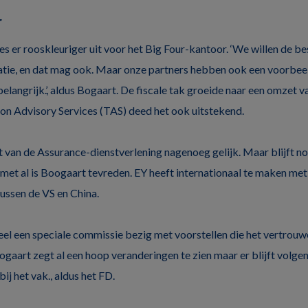
r
s er rooskleuriger uit voor het Big Four-kantoor. ‘We willen de bes
tie, en dat mag ook. Maar onze partners hebben ook een voorbeel
 belangrijk.’, aldus Bogaart. De fiscale tak groeide naar een omzet
on Advisory Services (TAS) deed het ook uitstekend.
 van de Assurance-dienstverlening nagenoeg gelijk. Maar blijft n
met al is Boogaart tevreden. EY heeft internationaal te maken met
tussen de VS en China.
eel een speciale commissie bezig met voorstellen die het vertrou
gaart zegt al een hoop veranderingen te zien maar er blijft volgens
ij het vak., aldus het FD.