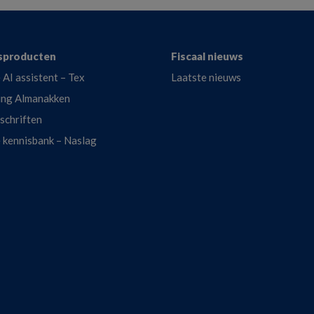
sproducten
Fiscaal nieuws
 AI assistent – Tex
Laatste nieuws
ing Almanakken
dschriften
e kennisbank – Naslag