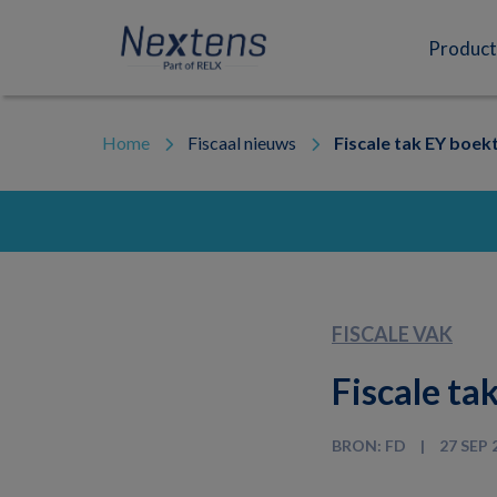
Skip
Skip
Skip
to
to
to
Nextens
Fiscaal
primary
main
footer
Product
navigation
content
partner
van
professionals
Home
Fiscaal nieuws
Fiscale tak EY boekt
FISCALE VAK
Fiscale ta
BRON: FD
27 SEP 