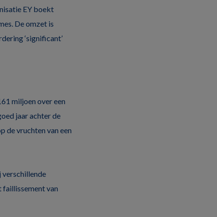
anisatie EY boekt
ames. De omzet is
ering ‘significant’
161 miljoen over een
oed jaar achter de
lop de vruchten van een
 verschillende
 faillissement van