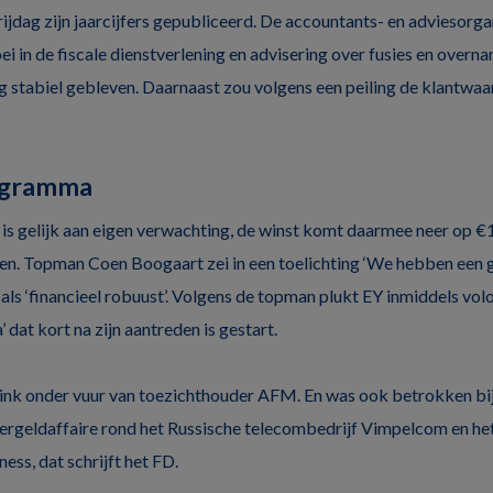
rijdag zijn jaarcijfers gepubliceerd. De accountants- en adviesorg
i in de fiscale dienstverlening en advisering over fusies en overn
stabiel gebleven. Daarnaast zou volgens een peiling de klantwaard
ogramma
is gelijk aan eigen verwachting, de winst komt daarmee neer op €
n. Topman Coen Boogaart zei in een toelichting ‘We hebben een g
Y als ‘financieel robuust’. Volgens de topman plukt EY inmiddels vo
dat kort na zijn aantreden is gestart.
flink onder vuur van toezichthouder AFM. En was ook betrokken bij
eergeldaffaire rond het Russische telecombedrijf Vimpelcom en het
ss, dat schrijft het FD.