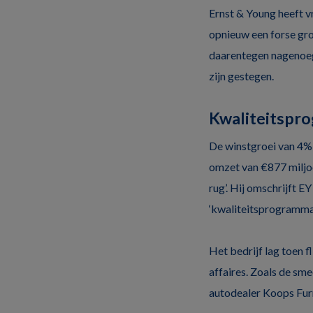
Ernst & Young heeft v
opnieuw een forse groe
daarentegen nagenoeg 
zijn gestegen.
Kwaliteitspr
De winstgroei van 4% 
omzet van €877 miljoe
rug’. Hij omschrijft E
‘kwaliteitsprogramma’ 
Het bedrijf lag toen 
affaires. Zoals de sm
autodealer Koops Furne