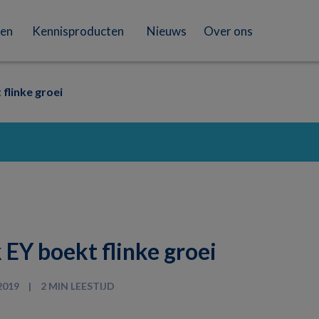
en
Kennisproducten
Nieuws
Over ons
 flinke groei
k EY boekt flinke groei
2019
2 MIN LEESTIJD