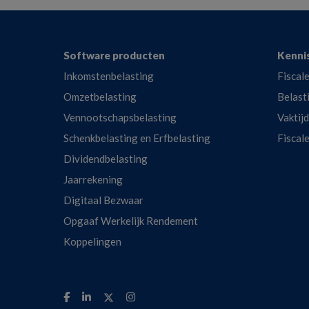
Footer
Software producten
Kenni
Inkomstenbelasting
Fiscale
Omzetbelasting
Belast
Vennootschapsbelasting
Vaktij
Schenkbelasting en Erfbelasting
Fiscal
Dividendbelasting
Jaarrekening
Digitaal Bezwaar
Opgaaf Werkelijk Rendement
Koppelingen