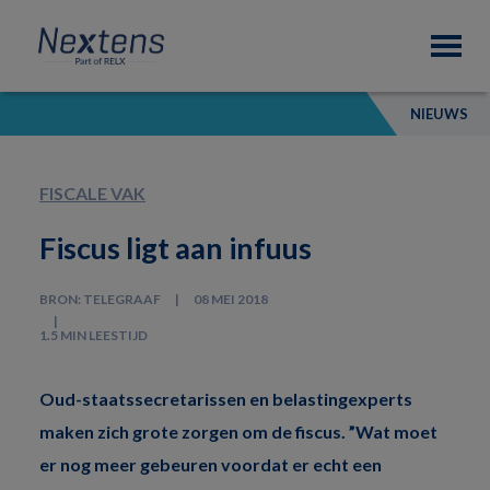
Skip
Skip
Skip
Nextens
to
to
to
Fiscaal
primary
main
footer
partner
navigation
content
van
NIEUWS
professionals
FISCALE VAK
Fiscus ligt aan infuus
BRON: TELEGRAAF
08 MEI 2018
1.5 MIN LEESTIJD
Oud-staatssecretarissen en belastingexperts
maken zich grote zorgen om de fiscus. ”Wat moet
er nog meer gebeuren voordat er echt een