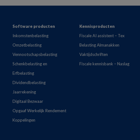
Footer
Software producten
Kennisproducten
Inkomstenbelasting
Fiscale AI assistent – Tex
Omzetbelasting
Belasting Almanakken
Vennootschapsbelasting
Vaktijdschriften
Schenkbelasting en
Fiscale kennisbank – Naslag
Erfbelasting
Dividendbelasting
Jaarrekening
Digitaal Bezwaar
Opgaaf Werkelijk Rendement
Koppelingen