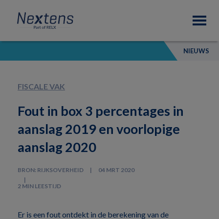
Skip
Skip
Skip
Nextens
to
to
to
Fiscaal
primary
main
footer
partner
navigation
content
van
NIEUWS
professionals
FISCALE VAK
Fout in box 3 percentages in
aanslag 2019 en voorlopige
aanslag 2020
BRON: RIJKSOVERHEID
04 MRT 2020
2 MIN LEESTIJD
Er is een fout ontdekt in de berekening van de