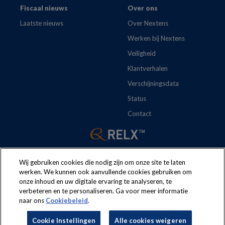
Fiscaal nieuws
Over ons
Laatste nieuws
Over Nextens
Werken bij Nextens
Veiligheid
Klantverhalen
Verschijningsdata
Status
Contact
Wij gebruiken cookies die nodig zijn om onze site te laten
werken. We kunnen ook aanvullende cookies gebruiken om
onze inhoud en uw digitale ervaring te analyseren, te
The following regulations apply to the use of this website:
Terms
verbeteren en te personaliseren. Ga voor meer informatie
naar ons
Cookiebeleid
.
and conditions
Security
Privacy policy
Cookie policy
Cookie Instellingen
Alle cookies weigeren
Cookie Instellingen