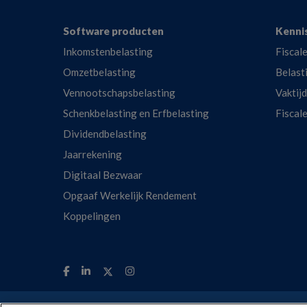
Footer
Software producten
Kenni
Inkomstenbelasting
Fiscale
Omzetbelasting
Belast
Vennootschapsbelasting
Vaktij
Schenkbelasting en Erfbelasting
Fiscal
Dividendbelasting
Jaarrekening
Digitaal Bezwaar
Opgaaf Werkelijk Rendement
Koppelingen