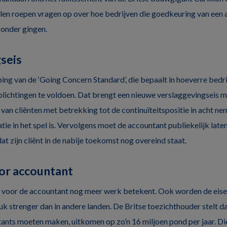
alen roepen vragen op over hoe bedrijven die goedkeuring van een 
n onder gingen.
seis
ng van de ‘Going Concern Standard’, die bepaalt in hoeverre bedrij
rplichtingen te voldoen. Dat brengt een nieuwe verslaggevingseis 
 van cliënten met betrekking tot de continuïteitspositie in acht n
tie in het spel is. Vervolgens moet de accountant publiekelijk laten
dat zijn cliënt in de nabije toekomst nog overeind staat.
or accountant
t voor de accountant nog meer werk betekent. Ook worden de eise
uk strenger dan in andere landen. De Britse toezichthouder stelt d
tants moeten maken, uitkomen op zo’n 16 miljoen pond per jaar. 