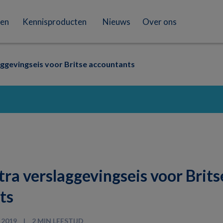
en
Kennisproducten
Nieuws
Over ons
aggevingseis voor Britse accountants
tra verslaggevingseis voor Brits
ts
 2019
2 MIN LEESTIJD