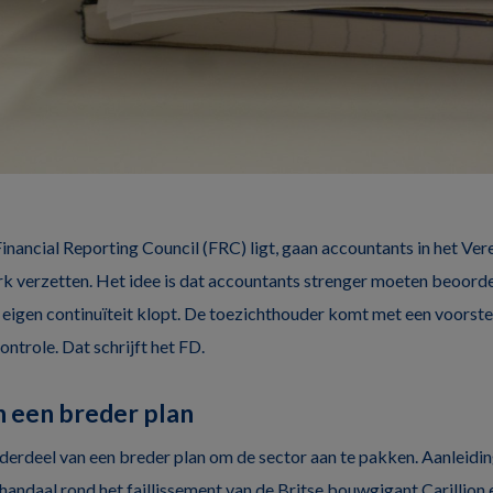
Financial Reporting Council (FRC) ligt, gaan accountants in het Ver
k verzetten. Het idee is dat accountants strenger moeten beoorde
e eigen continuïteit klopt. De toezichthouder komt met een voorste
ntrole. Dat schrijft het FD.
 een breder plan
nderdeel van een breder plan om de sector aan te pakken. Aanleidin
ndaal rond het faillissement van de Britse bouwgigant Carillion 