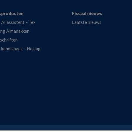
sproducten
Fiscaal nieuws
 AI assistent – Tex
Laatste nieuws
ing Almanakken
dschriften
e kennisbank – Naslag