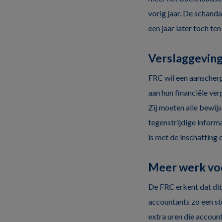
vorig jaar. De schand
een jaar later toch te
Verslaggeving
FRC wil een aanscherpi
aan hun financiële ve
Zij moeten alle bewijs
tegenstrijdige informa
is met de inschatting 
Meer werk vo
De FRC erkent dat di
accountants zo een st
extra uren die accoun