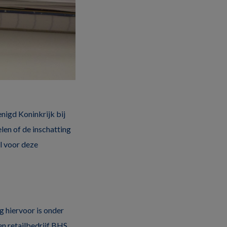
enigd Koninkrijk bij
len of de inschatting
l voor deze
g hiervoor is onder
en retailbedrijf BHS