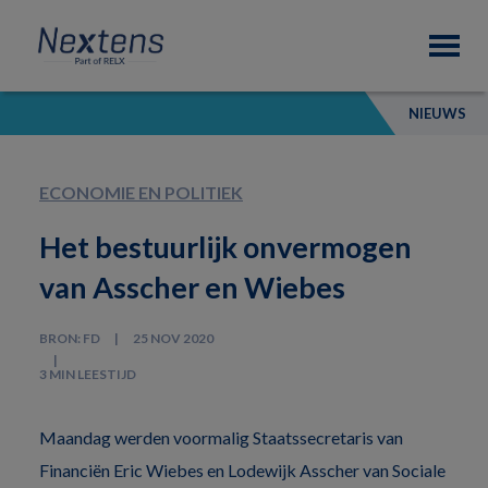
Skip
Skip
Skip
Nextens
to
to
to
Fiscaal
primary
main
footer
partner
navigation
content
van
NIEUWS
professionals
ECONOMIE EN POLITIEK
Het bestuurlijk onvermogen
van Asscher en Wiebes
BRON: FD
25 NOV 2020
3 MIN LEESTIJD
Maandag werden voormalig Staatssecretaris van
Financiën Eric Wiebes en Lodewijk Asscher van Sociale