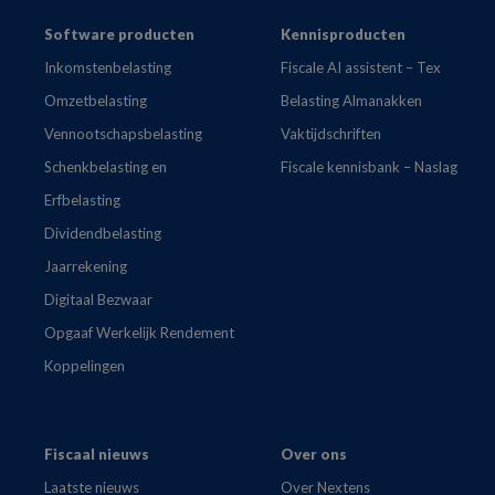
Footer
Software producten
Kennisproducten
Inkomstenbelasting
Fiscale AI assistent – Tex
Omzetbelasting
Belasting Almanakken
Vennootschapsbelasting
Vaktijdschriften
Schenkbelasting en
Fiscale kennisbank – Naslag
Erfbelasting
Dividendbelasting
Jaarrekening
Digitaal Bezwaar
Opgaaf Werkelijk Rendement
Koppelingen
Fiscaal nieuws
Over ons
Laatste nieuws
Over Nextens