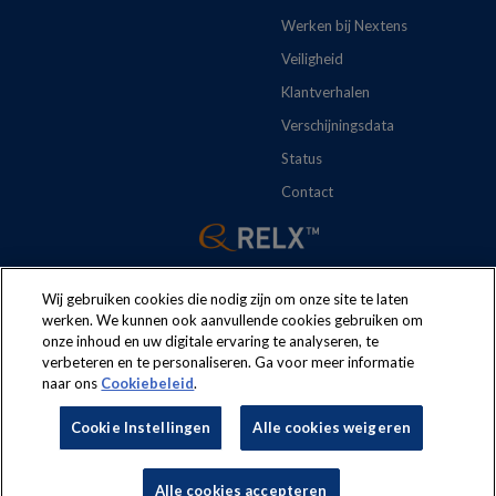
Werken bij Nextens
Veiligheid
Klantverhalen
Verschijningsdata
Status
Contact
Wij gebruiken cookies die nodig zijn om onze site te laten
werken. We kunnen ook aanvullende cookies gebruiken om
onze inhoud en uw digitale ervaring te analyseren, te
The following regulations apply to the use of this website:
Terms
verbeteren en te personaliseren. Ga voor meer informatie
naar ons
Cookiebeleid
.
and conditions
Security
Privacy policy
Cookie policy
Cookie Instellingen
Alle cookies weigeren
Cookie Instellingen
Nextens® is a brand of
LexisNexis® Risk Solutions
, part of RELX.
Alle cookies accepteren