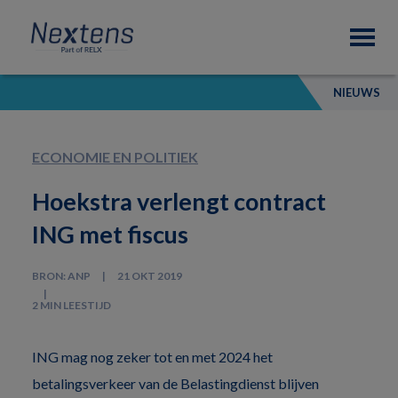
Skip
Skip
Skip
Nextens
to
to
to
Fiscaal
primary
main
footer
partner
navigation
content
van
NIEUWS
professionals
ECONOMIE EN POLITIEK
Hoekstra verlengt contract
ING met fiscus
BRON: ANP
21 OKT 2019
2 MIN LEESTIJD
ING mag nog zeker tot en met 2024 het
betalingsverkeer van de Belastingdienst blijven