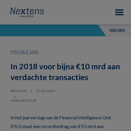
Skip
Skip
Skip
Nextens
to
to
to
Fiscaal
primary
main
footer
partner
navigation
content
van
NIEUWS
professionals
FISCALE VAK
In 2018 voor bijna €10 mrd aan
verdachte transacties
BRON: FD
31 JUL 2019
2 MIN LEESTIJD
In het jaarverslag van de Financial Intelligence Unit
(FIU) staat een recordbedrag van €9,5 mrd aan