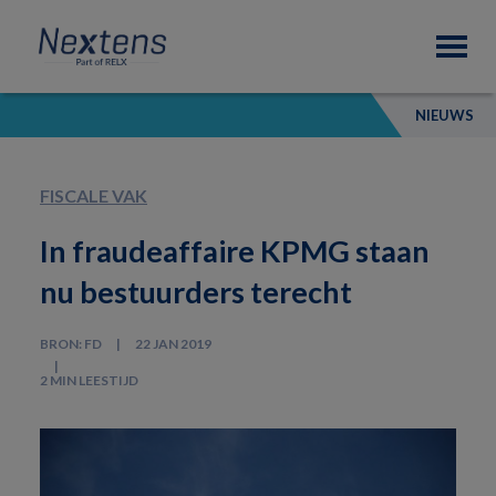
Skip
Skip
Skip
Nextens
to
to
to
Fiscaal
primary
main
footer
partner
navigation
content
van
NIEUWS
professionals
FISCALE VAK
In fraudeaffaire KPMG staan
nu bestuurders terecht
BRON: FD
22 JAN 2019
2 MIN LEESTIJD