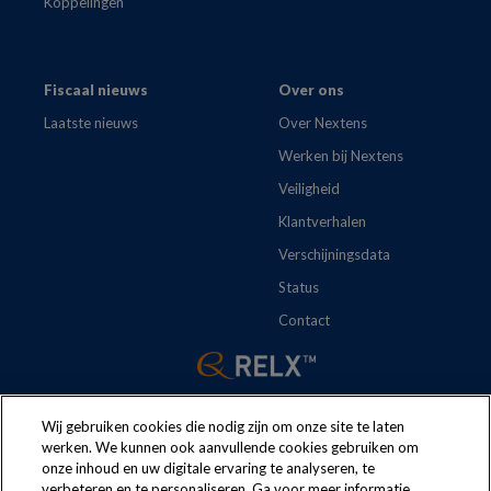
Koppelingen
Fiscaal nieuws
Over ons
Laatste nieuws
Over Nextens
Werken bij Nextens
Veiligheid
Klantverhalen
Verschijningsdata
Status
Contact
Wij gebruiken cookies die nodig zijn om onze site te laten
werken. We kunnen ook aanvullende cookies gebruiken om
onze inhoud en uw digitale ervaring te analyseren, te
verbeteren en te personaliseren. Ga voor meer informatie
The following regulations apply to the use of this website:
Terms