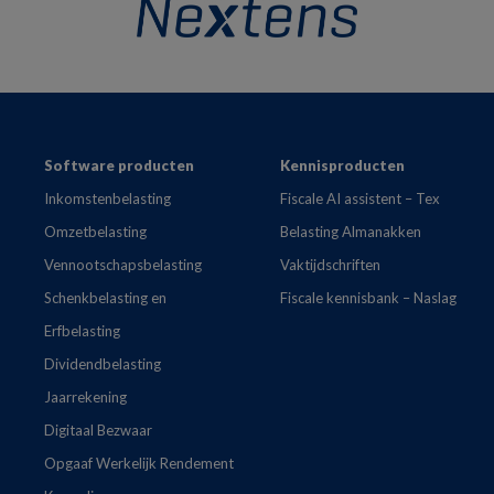
Footer
Software producten
Kennisproducten
Inkomstenbelasting
Fiscale AI assistent – Tex
Omzetbelasting
Belasting Almanakken
Vennootschapsbelasting
Vaktijdschriften
Schenkbelasting en
Fiscale kennisbank – Naslag
Erfbelasting
Dividendbelasting
Jaarrekening
Digitaal Bezwaar
Opgaaf Werkelijk Rendement