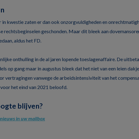
en
 in kwestie zaten er dan ook onzorgvuldigheden en onrechtmatigh
se rechtsbeginselen geschonden. Maar dit bleek aan dovemansoren
edaan, aldus het FD.
jnlijke onthulling in de al jaren lopende toeslagenaffaire. De uitbet
els op gang maar in augustus bleek dat het niet van een leien dakj
r vertragingen vanwege de arbeidsintensiviteit van het compensa
 voor het eind van 2021 beloofd.
oogte blijven?
l nieuws in uw mailbox