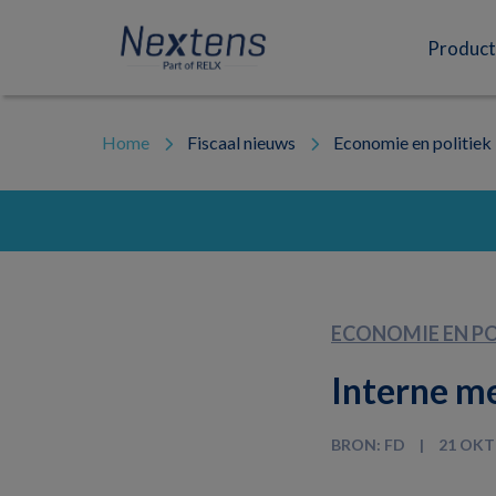
Skip
Skip
Skip
to
to
to
Nextens
Fiscaal
primary
main
footer
Product
navigation
content
partner
van
professionals
Home
Fiscaal nieuws
Economie en politiek
ECONOMIE EN PO
Interne m
BRON: FD
21 OKT