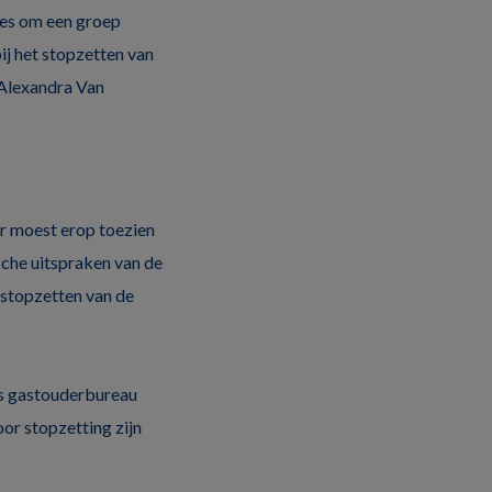
ies om een groep
j het stopzetten van
 Alexandra Van
r moest erop toezien
sche uitspraken van de
 stopzetten van de
s gastouderbureau
oor stopzetting zijn