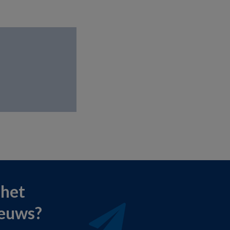
 het
ieuws?