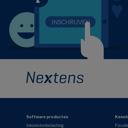
Footer
Software producten
Kenni
Inkomstenbelasting
Fiscale