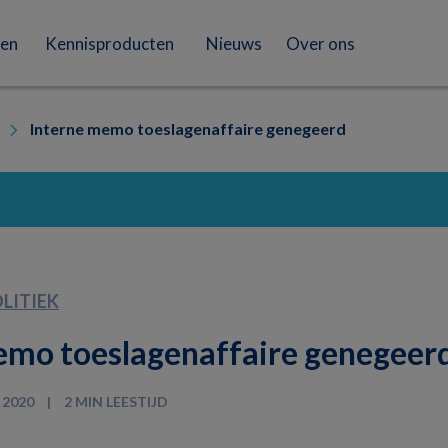
en
Kennisproducten
Nieuws
Over ons
Interne memo toeslagenaffaire genegeerd
LITIEK
emo toeslagenaffaire genegeer
 2020
2 MIN LEESTIJD