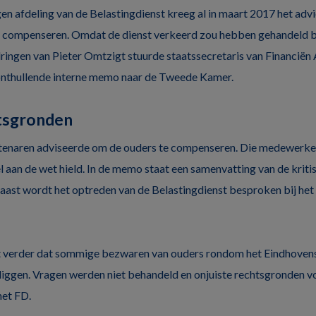
en afdeling van de Belastingdienst kreeg al in maart 2017 het adv
 compenseren. Omdat de dienst verkeerd zou hebben gehandeld bi
ringen van Pieter Omtzigt stuurde staatssecretaris van Financiën
onthullende interne memo naar de Tweede Kamer.
tsgronden
tenaren adviseerde om de ouders te compenseren. Die medewerke
l aan de wet hield. In de memo staat een samenvatting van de kriti
aast wordt het optreden van de Belastingdienst besproken bij het
t verder dat sommige bezwaren van ouders rondom het Eindhoven
n liggen. Vragen werden niet behandeld en onjuiste rechtsgronden v
het FD.