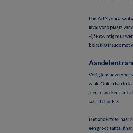
Het ABN Amro kantoor
inval vond plaats va
vijfentwintig man wer
belastingfraude met a
Aandelentran
Vorig jaar november w
zaak. Ook in Nederlan
mee te werken aan het
schrijft het FD.
Het onderzoek naar he
een groot aantal finan