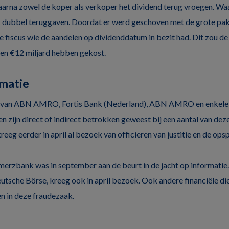
aarna zowel de koper als verkoper het dividend terug vroegen. W
s dubbel teruggaven. Doordat er werd geschoven met de grote pa
de fiscus wie de aandelen op dividenddatum in bezit had. Dit zou d
 en €12 miljard hebben gekost.
rmatie
 van ABN AMRO, Fortis Bank (Nederland), ABN AMRO en enkele 
 zijn direct of indirect betrokken geweest bij een aantal van deze
reeg eerder in april al bezoek van officieren van justitie en de ops
rzbank was in september aan de beurt in de jacht op informatie.
utsche Börse, kreeg ook in april bezoek. Ook andere financiële d
n in deze fraudezaak.