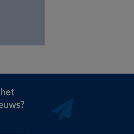
 het
ieuws?