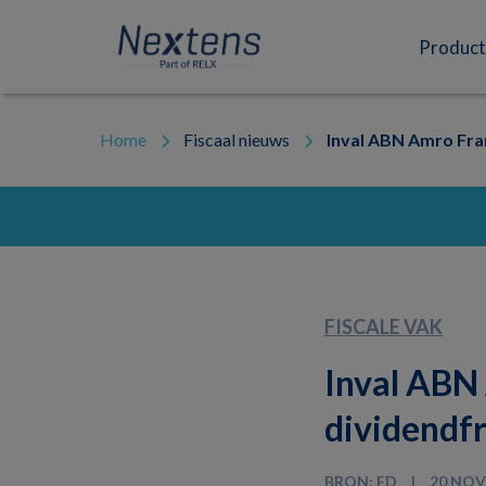
Skip
Skip
Skip
to
to
to
Nextens
Fiscaal
primary
main
footer
Product
navigation
content
partner
van
professionals
Home
Fiscaal nieuws
Inval ABN Amro Fra
FISCALE VAK
Inval ABN
dividendf
BRON: FD
20 NOV