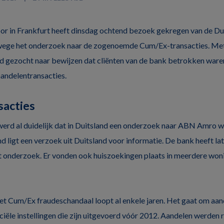
 in Frankfurt heeft dinsdag ochtend bezoek gekregen van de Duit
nwege het onderzoek naar de zogenoemde Cum/Ex-transacties. Met
d gezocht naar bewijzen dat cliënten van de bank betrokken waren
andelentransacties.
sacties
erd al duidelijk dat in Duitsland een onderzoek naar ABN Amro we
d ligt een verzoek uit Duitsland voor informatie. De bank heeft la
 onderzoek. Er vonden ook huiszoekingen plaats in meerdere woni
t Cum/Ex fraudeschandaal loopt al enkele jaren. Het gaat om aan
ciële instellingen die zijn uitgevoerd vóór 2012. Aandelen werden 