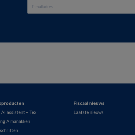
sproducten
Fiscaal nieuws
 AI assistent – Tex
Laatste nieuws
ing Almanakken
dschriften