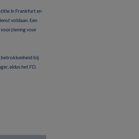
itie in Frankfurt en
ienst voldaan. Een
n voorziening voor
p betrokkenheid bij
er, aldus het FD.