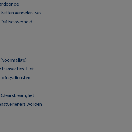
aardoor de
kketten aandelen was
e Duitse overheid
(voormalige)
 transacties. Het
poringsdiensten.
 Clearstream, het
ienstverleners worden