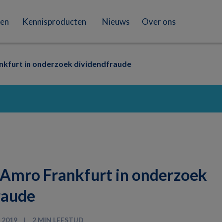
en
Kennisproducten
Nieuws
Over ons
nkfurt in onderzoek dividendfraude
 Amro Frankfurt in onderzoek
raude
 2019
2 MIN LEESTIJD