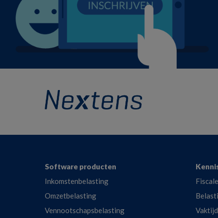
Footer
Software producten
Kenni
Inkomstenbelasting
Fiscale
Omzetbelasting
Belast
Vennootschapsbelasting
Vaktij