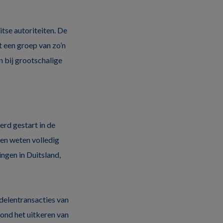
se autoriteiten. De
 een groep van zo’n
 bij grootschalige
rd gestart in de
ten weten volledig
ngen in Duitsland,
delentransacties van
rond het uitkeren van