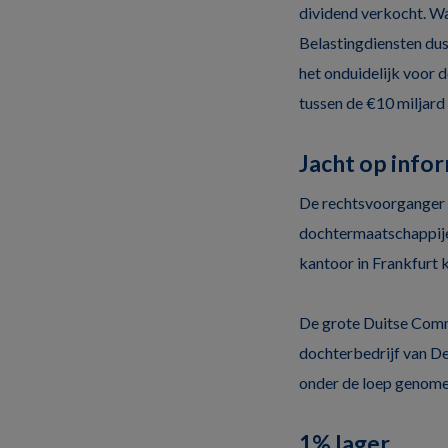
dividend verkocht. W
Belastingdiensten du
het onduidelijk voor 
tussen de €10 miljard
Jacht op info
De rechtsvoorganger
dochtermaatschappijen
kantoor in Frankfurt k
De grote Duitse Comme
dochterbedrijf van De
onder de loep genome
1% lager