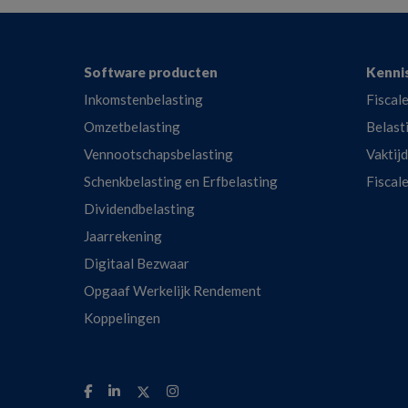
Footer
Software producten
Kenni
Inkomstenbelasting
Fiscale
Omzetbelasting
Belast
Vennootschapsbelasting
Vaktij
Schenkbelasting en Erfbelasting
Fiscal
Dividendbelasting
Jaarrekening
Digitaal Bezwaar
Opgaaf Werkelijk Rendement
Koppelingen