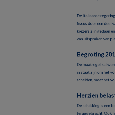
De Italiaanse regering
fiscus door een deel 
kiezers zijn gedaan en
van uitspraken van pl
Begroting 20
De maatregel zal word
in staat zijn om het v
schelden, moet het vo
Herzien belas
De schikking is een b
teruggebracht. Ook he