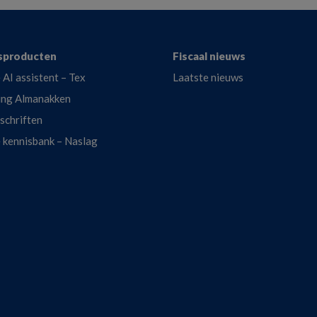
sproducten
Fiscaal nieuws
 AI assistent – Tex
Laatste nieuws
ing Almanakken
dschriften
e kennisbank – Naslag