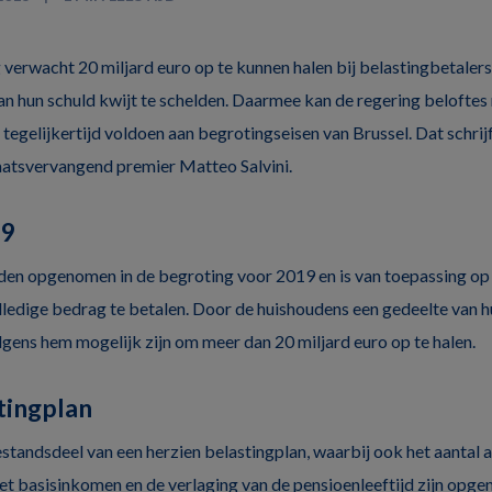
 verwacht 20 miljard euro op te kunnen halen bij belastingbetalers
van hun schuld kwijt te schelden. Daarmee kan de regering belofte
 tegelijkertijd voldoen aan begrotingseisen van Brussel. Dat schrij
aatsvervangend premier Matteo Salvini.
19
en opgenomen in de begroting voor 2019 en is van toepassing op 
olledige bedrag te betalen. Door de huishoudens een gedeelte van h
lgens hem mogelijk zijn om meer dan 20 miljard euro op te halen.
tingplan
estandsdeel van een herzien belastingplan, waarbij ook het aantal
t basisinkomen en de verlaging van de pensioenleeftijd zijn opge