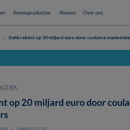
en
Kennisproducten
Nieuws
Over ons
Italië rekent op 20 miljard euro door coulance wanbetale
LITIEK
ent op 20 miljard euro door coul
rs
2018
1 MIN LEESTIJD