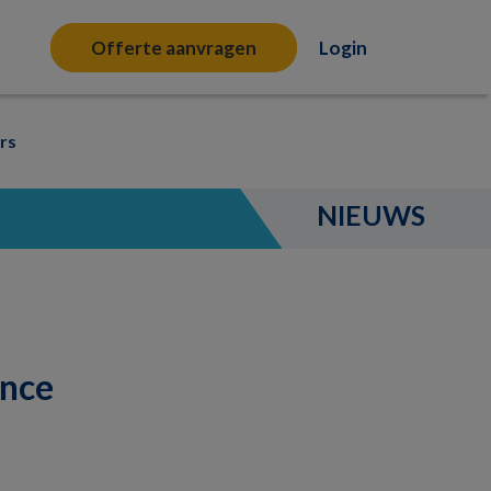
Offerte aanvragen
Login
rs
NIEUWS
ance