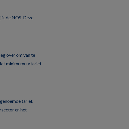
ijft de NOS. Deze
oeg over om van te
 Het minimumuurtarief
genoemde tarief.
rsector en het