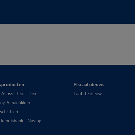
sproducten
Fiscaal nieuws
 AI assistent – Tex
Laatste nieuws
ing Almanakken
dschriften
e kennisbank – Naslag