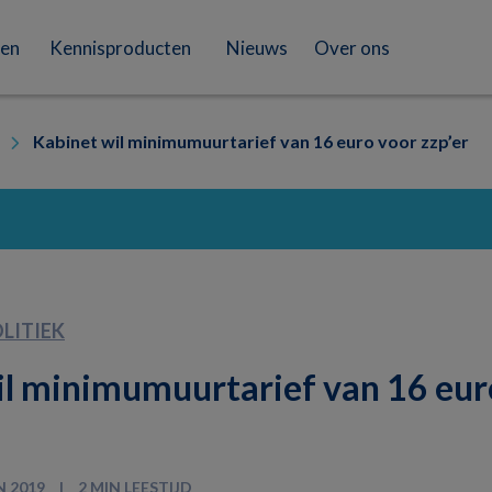
en
Kennisproducten
Nieuws
Over ons
Kabinet wil minimumuurtarief van 16 euro voor zzp’er
LITIEK
il minimumuurtarief van 16 eur
N 2019
2 MIN LEESTIJD