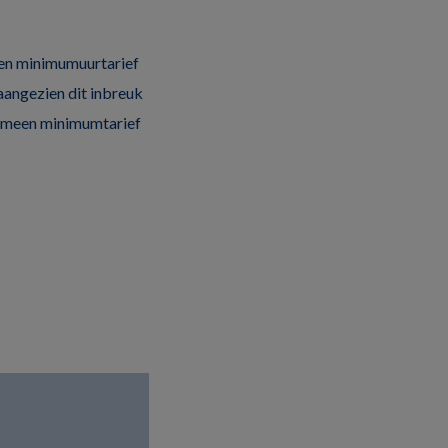
llen minimumuurtarief
 aangezien dit inbreuk
lgemeen minimumtarief