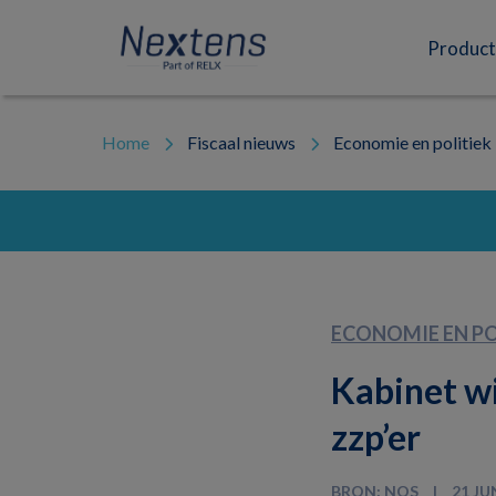
Skip
Skip
Skip
to
to
to
Nextens
Fiscaal
primary
main
footer
Product
navigation
content
partner
van
professionals
Home
Fiscaal nieuws
Economie en politiek
ECONOMIE EN PO
Kabinet w
zzp’er
BRON: NOS
21 JU