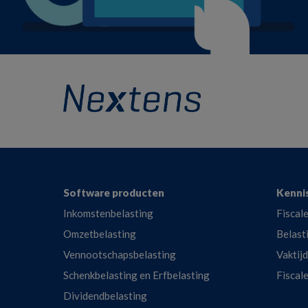
Footer
Software producten
Kenni
Inkomstenbelasting
Fiscale
Omzetbelasting
Belast
Vennootschapsbelasting
Vaktij
Schenkbelasting en Erfbelasting
Fiscal
Dividendbelasting