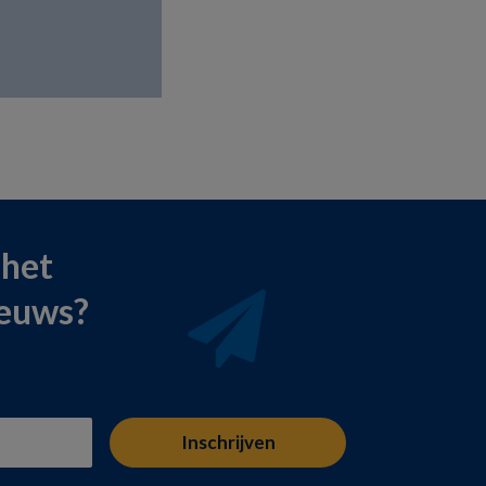
 het
ieuws?