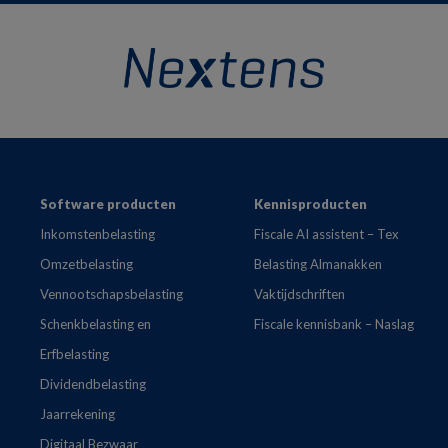
Footer
Software producten
Kennisproducten
Inkomstenbelasting
Fiscale AI assistent – Tex
Omzetbelasting
Belasting Almanakken
Vennootschapsbelasting
Vaktijdschriften
Schenkbelasting en
Fiscale kennisbank – Naslag
Erfbelasting
Dividendbelasting
Jaarrekening
Digitaal Bezwaar