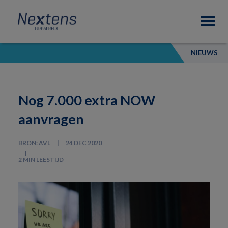
Skip
Skip
Skip
Nextens
to
to
to
Fiscaal
primary
main
footer
partner
navigation
content
van
NIEUWS
professionals
Nog 7.000 extra NOW
aanvragen
BRON: AVL
24 DEC 2020
2 MIN LEESTIJD