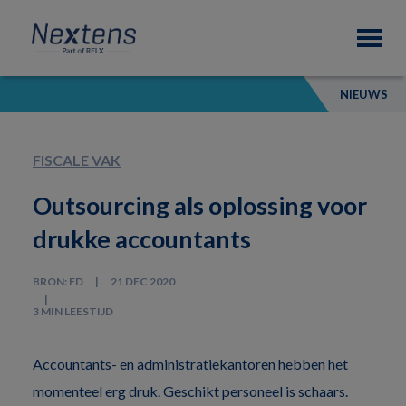
Skip
Skip
Skip
Nextens
to
to
to
Fiscaal
primary
main
footer
partner
navigation
content
van
NIEUWS
professionals
FISCALE VAK
Outsourcing als oplossing voor
drukke accountants
BRON: FD
21 DEC 2020
3 MIN LEESTIJD
Accountants- en administratiekantoren hebben het
momenteel erg druk. Geschikt personeel is schaars.