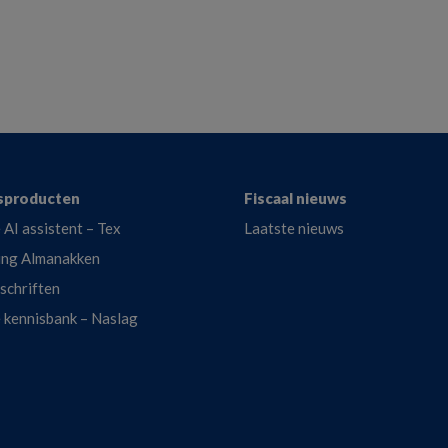
sproducten
Fiscaal nieuws
 AI assistent – Tex
Laatste nieuws
ing Almanakken
dschriften
e kennisbank – Naslag