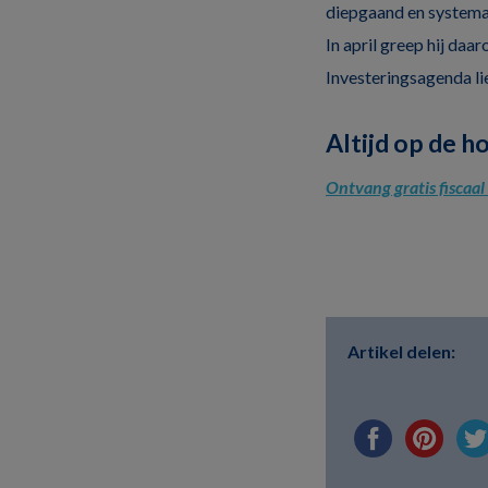
diepgaand en systemat
In april greep hij daa
Investeringsagenda li
Altijd op de h
Ontvang gratis fiscaa
Artikel delen: