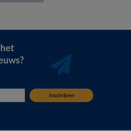
 het
ieuws?