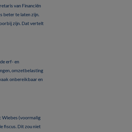
retaris van Financiën
 beter te laten zijn.
rbij zijn. Dat vertelt
de erf- en
ingen, omzetbelasting
 vaak onbereikbaar en
ic Wiebes (voormalig
 fiscus. Dit zou niet