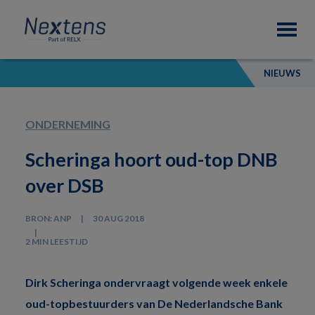
Skip
Skip
Skip
Nextens
to
to
to
Fiscaal
primary
main
footer
partner
navigation
content
van
NIEUWS
professionals
ONDERNEMING
Scheringa hoort oud-top DNB
over DSB
BRON: ANP
30 AUG 2018
2 MIN LEESTIJD
Dirk Scheringa ondervraagt volgende week enkele
oud-topbestuurders van De Nederlandsche Bank