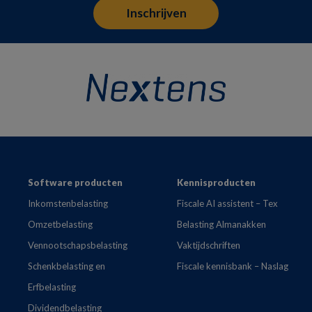
Footer
Software producten
Kennisproducten
Inkomstenbelasting
Fiscale AI assistent – Tex
Omzetbelasting
Belasting Almanakken
Vennootschapsbelasting
Vaktijdschriften
Schenkbelasting en
Fiscale kennisbank – Naslag
Erfbelasting
Dividendbelasting