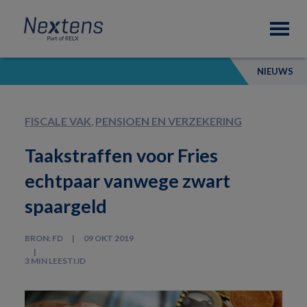
Skip
Skip
Skip
Nextens
to
to
to
Fiscaal
primary
main
footer
partner
navigation
content
van
NIEUWS
professionals
FISCALE VAK
,
PENSIOEN EN VERZEKERING
Taakstraffen voor Fries
echtpaar vanwege zwart
spaargeld
BRON: FD
09 OKT 2019
3 MIN LEESTIJD