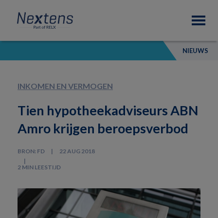
Skip
Skip
Skip
Nextens
to
to
to
Fiscaal
primary
main
footer
partner
navigation
content
van
NIEUWS
professionals
INKOMEN EN VERMOGEN
Tien hypotheekadviseurs ABN
Amro krijgen beroepsverbod
BRON: FD
22 AUG 2018
2 MIN LEESTIJD