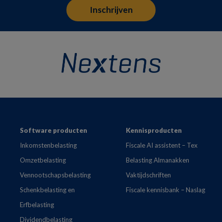
Footer
Software producten
Kennisproducten
Inkomstenbelasting
Fiscale AI assistent – Tex
Omzetbelasting
Belasting Almanakken
Vennootschapsbelasting
Vaktijdschriften
Schenkbelasting en
Fiscale kennisbank – Naslag
Erfbelasting
Dividendbelasting