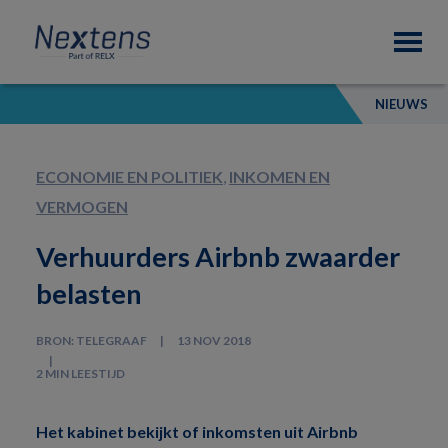
Skip
Skip
Skip
Nextens
to
to
to
Fiscaal
primary
main
footer
partner
navigation
content
van
NIEUWS
professionals
ECONOMIE EN POLITIEK
,
INKOMEN EN
VERMOGEN
Verhuurders Airbnb zwaarder
belasten
BRON: TELEGRAAF
13 NOV 2018
2 MIN LEESTIJD
Het kabinet bekijkt of inkomsten uit Airbnb