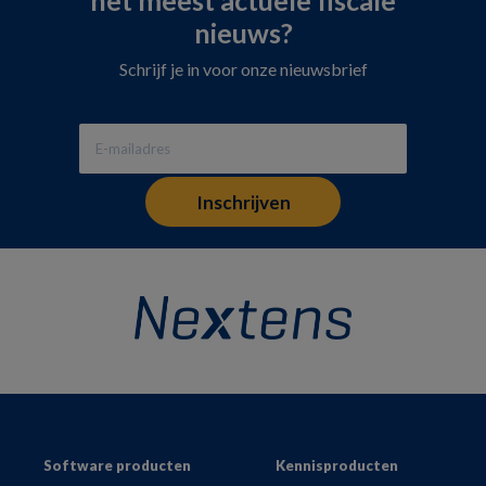
het meest actuele fiscale
nieuws?
Schrijf je in voor onze nieuwsbrief
Footer
Software producten
Kennisproducten