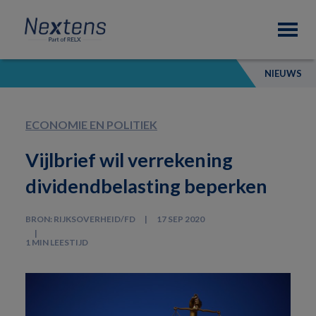
Skip
Skip
Skip
Nextens
to
to
to
Fiscaal
primary
main
footer
partner
navigation
content
van
NIEUWS
professionals
ECONOMIE EN POLITIEK
Vijlbrief wil verrekening
dividendbelasting beperken
BRON: RIJKSOVERHEID/FD
17 SEP 2020
1 MIN LEESTIJD