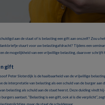
chuldigd aan de staat of is belasting een gift aan onszelf? Zou u h
bedankbriefje stuurt voor uw belastingafdracht? Tijdens een seminar
ten de mogelijkheid van een vrijwillige belasting, daarover schrijft 
n gift
soof Peter Sloterdijk is de haalbaarheid van de vrijwillige belastin
we de interpretatie van belasting als een schuld van de burger aan 
van belasting als schuld aan de staat heerst. Deze duiding vindt hi
urgers aantast. “Belasting is een gift, ook al is die verplicht”, zegt
belastingplichtige, maar de staat de schuldenaar.