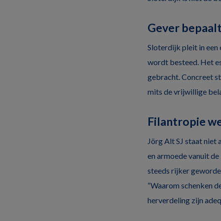
Gever bepaal
Sloterdijk pleit in ee
wordt besteed. Het es
gebracht. Concreet st
mits de vrijwillige b
Filantropie w
Jörg Alt SJ staat niet
en armoede vanuit de 
steeds rijker geworden
“Waarom schenken de r
herverdeling zijn adeq