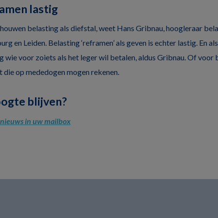
ramen lastig
houwen belasting als diefstal, weet Hans Gribnau, hoogleraar bela
burg en Leiden. Belasting ‘reframen’ als geven is echter lastig. En a
ag wie voor zoiets als het leger wil betalen, aldus Gribnau. Of voor
at die op mededogen mogen rekenen.
oogte blijven?
l nieuws in uw mailbox