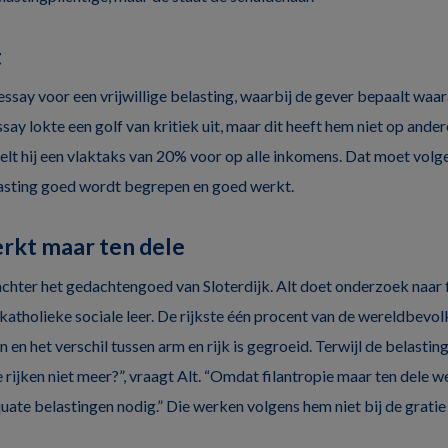
t
n essay voor een vrijwillige belasting, waarbij de gever bepaalt waar
say lokte een golf van kritiek uit, maar dit heeft hem niet op ande
elt hij een vlaktaks van 20% voor op alle inkomens. Dat moet volge
elasting goed wordt begrepen en goed werkt.
erkt maar ten dele
 achter het gedachtengoed van Sloterdijk. Alt doet onderzoek naar 
katholieke sociale leer. De rijkste één procent van de wereldbevol
 en het verschil tussen arm en rijk is gegroeid. Terwijl de belasti
ijken niet meer?”, vraagt Alt. “Omdat filantropie maar ten dele w
uate belastingen nodig.” Die werken volgens hem niet bij de gratie v