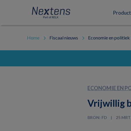
Skip
Skip
Skip
to
to
to
Nextens
Fiscaal
primary
main
footer
Product
navigation
content
partner
van
professionals
Home
Fiscaal nieuws
Economie en politiek
ECONOMIE EN PO
Vrijwillig 
BRON: FD
25 MRT