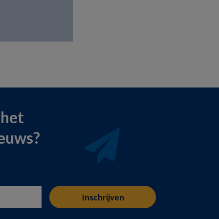
 het
ieuws?