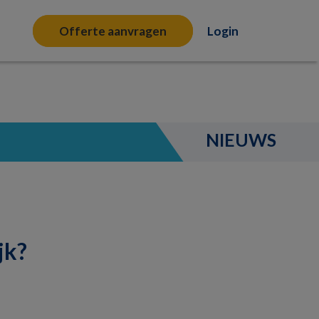
Offerte aanvragen
Login
NIEUWS
jk?