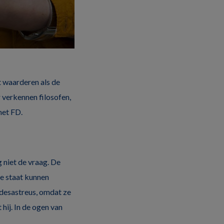
et waarderen als de
 verkennen filosofen,
het FD.
g niet de vraag. De
de staat kunnen
j desastreus, omdat ze
 hij. In de ogen van