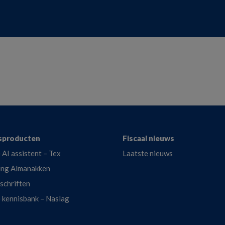
sproducten
Fiscaal nieuws
 AI assistent – Tex
Laatste nieuws
ing Almanakken
dschriften
e kennisbank – Naslag