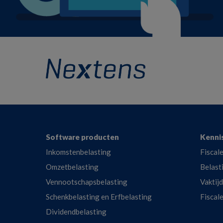
Footer
Software producten
Kenni
Inkomstenbelasting
Fiscale
Omzetbelasting
Belast
Vennootschapsbelasting
Vaktij
Schenkbelasting en Erfbelasting
Fiscal
Dividendbelasting