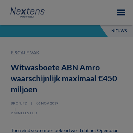
Skip
Skip
Skip
Nextens
to
to
to
Fiscaal
primary
main
footer
partner
navigation
content
van
NIEUWS
professionals
FISCALE VAK
Witwasboete ABN Amro
waarschijnlijk maximaal €450
miljoen
BRON: FD
06 NOV 2019
2 MIN LEESTIJD
Toen eind september bekend werd dat het Openbaar