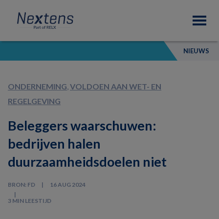
Skip
Skip
Skip
Nextens
to
to
to
Fiscaal
primary
main
footer
partner
navigation
content
van
NIEUWS
professionals
ONDERNEMING
,
VOLDOEN AAN WET- EN
REGELGEVING
Beleggers waarschuwen:
bedrijven halen
duurzaamheidsdoelen niet
BRON: FD
16 AUG 2024
3 MIN LEESTIJD