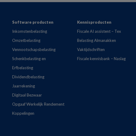
Footer
Software producten
Kennisproducten
Inkomstenbelasting
Fiscale AI assistent – Tex
Omzetbelasting
Belasting Almanakken
Vennootschapsbelasting
Vaktijdschriften
Schenkbelasting en
Fiscale kennisbank – Naslag
Erfbelasting
Dividendbelasting
Jaarrekening
Digitaal Bezwaar
Opgaaf Werkelijk Rendement
Koppelingen