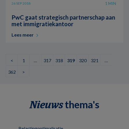
1 MIN
26 SEP 2018
PwC gaat strategisch partnerschap aan
met immigratiekantoor
Lees meer
<
1
…
317
318
319
320
321
…
362
>
thema's
Nieuws
Belastingoptimalisatie