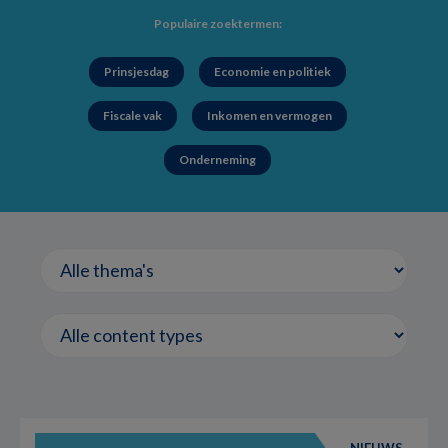
Populaire zoektermen:
Prinsjesdag
Economie en politiek
Fiscale vak
Inkomen en vermogen
Onderneming
NIEUWS