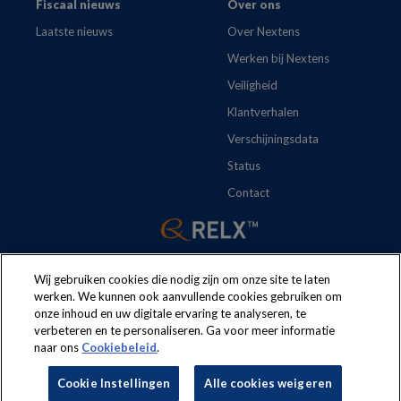
Fiscaal nieuws
Over ons
Laatste nieuws
Over Nextens
Werken bij Nextens
Veiligheid
Klantverhalen
Verschijningsdata
Status
Contact
Wij gebruiken cookies die nodig zijn om onze site te laten
werken. We kunnen ook aanvullende cookies gebruiken om
onze inhoud en uw digitale ervaring te analyseren, te
The following regulations apply to the use of this website:
Terms
verbeteren en te personaliseren. Ga voor meer informatie
naar ons
Cookiebeleid
.
and conditions
Security
Privacy policy
Cookie policy
Cookie Instellingen
Alle cookies weigeren
Cookie Instellingen