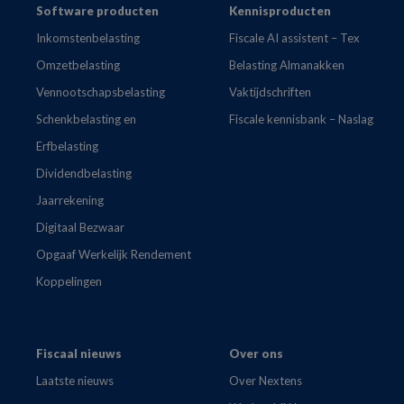
Footer
Software producten
Kennisproducten
Inkomstenbelasting
Fiscale AI assistent – Tex
Omzetbelasting
Belasting Almanakken
Vennootschapsbelasting
Vaktijdschriften
Schenkbelasting en
Fiscale kennisbank – Naslag
Erfbelasting
Dividendbelasting
Jaarrekening
Digitaal Bezwaar
Opgaaf Werkelijk Rendement
Koppelingen
Fiscaal nieuws
Over ons
Laatste nieuws
Over Nextens