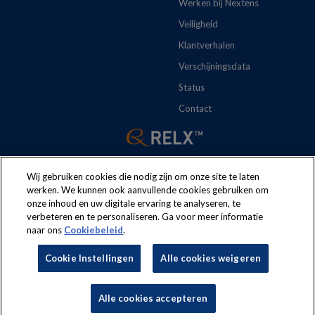
Werken bij Nextens
Veiligheid
Klantverhalen
Verschijningsdata
Status
Contact
Wij gebruiken cookies die nodig zijn om onze site te laten
werken. We kunnen ook aanvullende cookies gebruiken om
onze inhoud en uw digitale ervaring te analyseren, te
verbeteren en te personaliseren. Ga voor meer informatie
The following regulations apply to the use of this website:
Terms
naar ons
Cookiebeleid
.
and conditions
Security
Privacy policy
Cookie policy
Cookie Instellingen
Alle cookies weigeren
Cookie Instellingen
Nextens® is a brand of
LexisNexis® Risk Solutions
, part of RELX.
Alle cookies accepteren
Copyright
reserved © 2026 LexisNexis Risk Solutions.