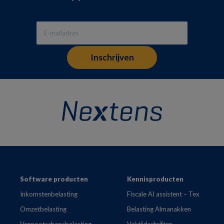
Footer
Software producten
Kennisproducten
Inkomstenbelasting
Fiscale AI assistent – Tex
Omzetbelasting
Belasting Almanakken
Vennootschapsbelasting
Vaktijdschriften