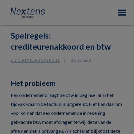
Skip
Skip
Skip
Nextens
to
to
to
Fiscaal
primary
main
footer
partner
navigation
content
van
Spelregels:
professionals
crediteurenakkoord en btw
NICOLETTE VAN DEN HOUT
15 NOV 2017
Het probleem
Een ondernemer draagt de btw in beginsel af in het
tijdvak waarin de factuur is uitgereikt. Het kan daarom
voorkomen dat een ondernemer de in rekening
gebrachte btw moet afdragen terwijl deze van de
afnemer niet is ontvangen. Als achteraf blijkt dat deze