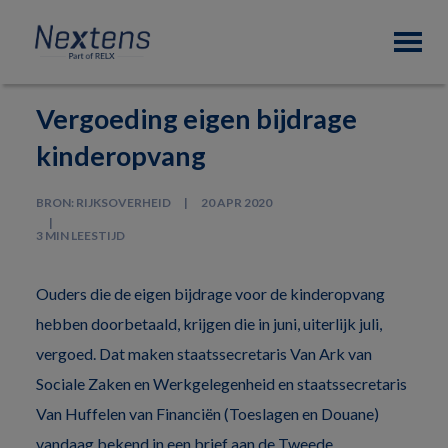
Skip
Skip
Skip
Nextens
to
to
to
Fiscaal
primary
main
footer
partner
navigation
content
van
Vergoeding eigen bijdrage
professionals
kinderopvang
BRON: RIJKSOVERHEID
20 APR 2020
3 MIN LEESTIJD
Ouders die de eigen bijdrage voor de kinderopvang
hebben doorbetaald, krijgen die in juni, uiterlijk juli,
vergoed. Dat maken staatssecretaris Van Ark van
Sociale Zaken en Werkgelegenheid en staatssecretaris
Van Huffelen van Financiën (Toeslagen en Douane)
vandaag bekend in een brief aan de Tweede