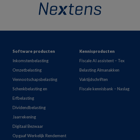
Footer
Software producten
Kennisproducten
Inkomstenbelasting
Fiscale AI assistent – Tex
Omzetbelasting
Belasting Almanakken
Vennootschapsbelasting
Vaktijdschriften
Schenkbelasting en
Fiscale kennisbank – Naslag
Erfbelasting
Dividendbelasting
Jaarrekening
Digitaal Bezwaar
Opgaaf Werkelijk Rendement