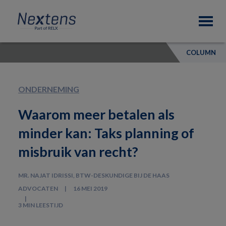
Skip
Skip
Skip
Nextens
to
to
to
Fiscaal
primary
main
footer
partner
navigation
content
van
COLUMN
professionals
ONDERNEMING
Waarom meer betalen als
minder kan: Taks planning of
misbruik van recht?
MR. NAJAT IDRISSI, BTW-DESKUNDIGE BIJ DE HAAS
ADVOCATEN
16 MEI 2019
3 MIN LEESTIJD