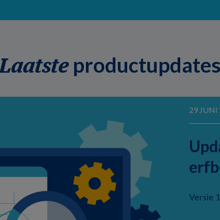
productupdate
Laatste
29 JUNI
Upda
erfb
Versie 1