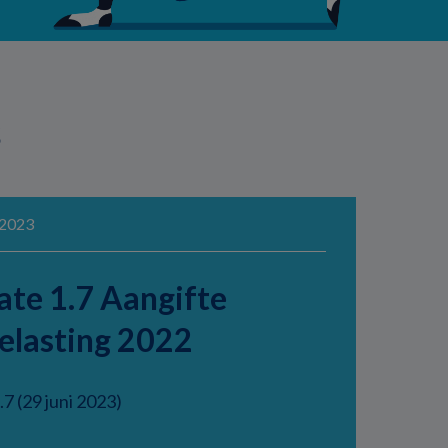
s
 2023
te 1.7 Aangifte
elasting 2022
.7 (29 juni 2023)