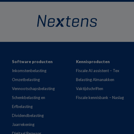
Footer
Software producten
Kennisproducten
Inkomstenbelasting
Fiscale AI assistent – Tex
Omzetbelasting
Belasting Almanakken
Vennootschapsbelasting
Vaktijdschriften
Schenkbelasting en
Fiscale kennisbank – Naslag
Erfbelasting
Dividendbelasting
Jaarrekening
Digitaal Bezwaar