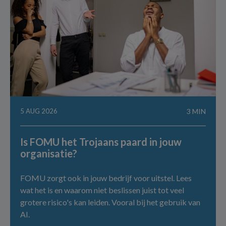
5 AUG 2026
3 MIN
Is FOMU het Trojaans paard in jouw
organisatie?
FOMU zorgt ook in jouw bedrijf voor uitstel. Lees
wat het is en waarom niet beslissen juist tot veel
grotere risico's kan leiden. Vooral bij het gebruik van
AI.