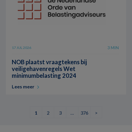
3 MIN
17 JUL 2026
NOB plaatst vraagtekens bij
veiligehavenregels Wet
minimumbelasting 2024
Lees meer
1
2
3
…
376
>