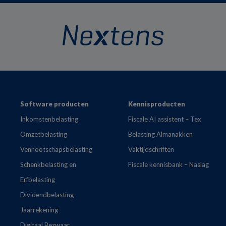
Footer
Software producten
Kennisproducten
Inkomstenbelasting
Fiscale AI assistent – Tex
Omzetbelasting
Belasting Almanakken
Vennootschapsbelasting
Vaktijdschriften
Schenkbelasting en
Fiscale kennisbank – Naslag
Erfbelasting
Dividendbelasting
Jaarrekening
Digitaal Bezwaar