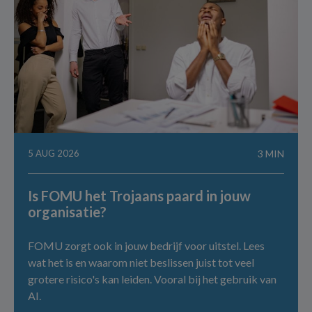
5 AUG 2026
3 MIN
Is FOMU het Trojaans paard in jouw
organisatie?
FOMU zorgt ook in jouw bedrijf voor uitstel. Lees
wat het is en waarom niet beslissen juist tot veel
grotere risico's kan leiden. Vooral bij het gebruik van
AI.