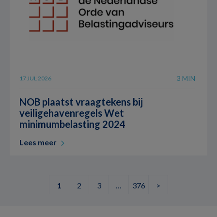
3 MIN
17 JUL 2026
NOB plaatst vraagtekens bij
veiligehavenregels Wet
minimumbelasting 2024
Lees meer
1
2
3
…
376
>