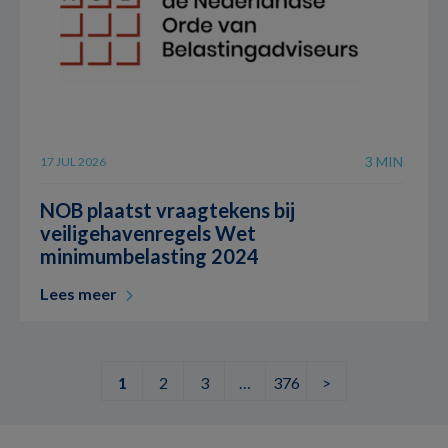
3 MIN
17 JUL 2026
NOB plaatst vraagtekens bij
veiligehavenregels Wet
minimumbelasting 2024
Lees meer
1
2
3
…
376
>