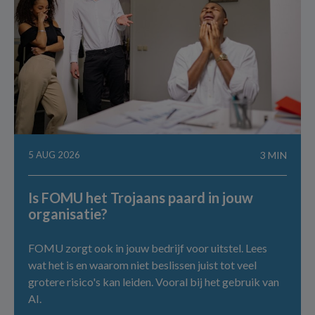
5 AUG 2026
3 MIN
Is FOMU het Trojaans paard in jouw
organisatie?
FOMU zorgt ook in jouw bedrijf voor uitstel. Lees
wat het is en waarom niet beslissen juist tot veel
grotere risico's kan leiden. Vooral bij het gebruik van
AI.