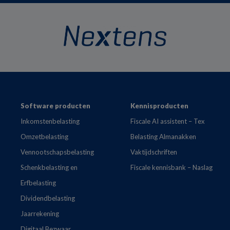
Footer
Software producten
Kennisproducten
Inkomstenbelasting
Fiscale AI assistent – Tex
Omzetbelasting
Belasting Almanakken
Vennootschapsbelasting
Vaktijdschriften
Schenkbelasting en
Fiscale kennisbank – Naslag
Erfbelasting
Dividendbelasting
Jaarrekening
Digitaal Bezwaar