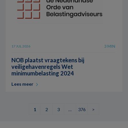
3 MIN
17 JUL 2026
NOB plaatst vraagtekens bij
veiligehavenregels Wet
minimumbelasting 2024
Lees meer
1
2
3
…
376
>