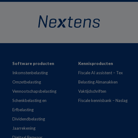
Footer
Software producten
Kennisproducten
Inkomstenbelasting
Fiscale AI assistent – Tex
Omzetbelasting
Belasting Almanakken
Vennootschapsbelasting
Vaktijdschriften
Schenkbelasting en
Fiscale kennisbank – Naslag
Erfbelasting
Dividendbelasting
Jaarrekening
Digitaal Bezwaar