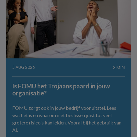
5 AUG 2026
3 MIN
Is FOMU het Trojaans paard in jouw
organisatie?
FOMU zorgt ook in jouw bedrijf voor uitstel. Lees
wat het is en waarom niet beslissen juist tot veel
grotere risico's kan leiden. Vooral bij het gebruik van
AI.