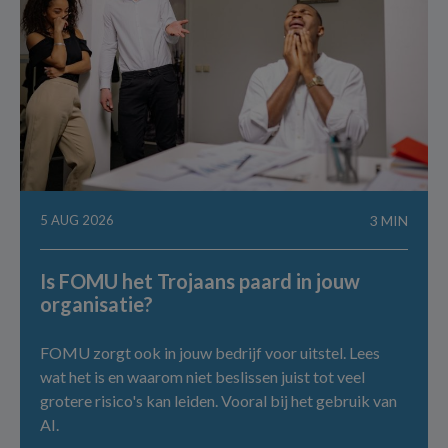
5 AUG 2026
3 MIN
Is FOMU het Trojaans paard in jouw
organisatie?
FOMU zorgt ook in jouw bedrijf voor uitstel. Lees
wat het is en waarom niet beslissen juist tot veel
grotere risico's kan leiden. Vooral bij het gebruik van
AI.