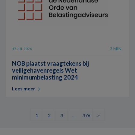
3 MIN
17 JUL 2026
NOB plaatst vraagtekens bij
veiligehavenregels Wet
minimumbelasting 2024
Lees meer
1
2
3
…
376
>