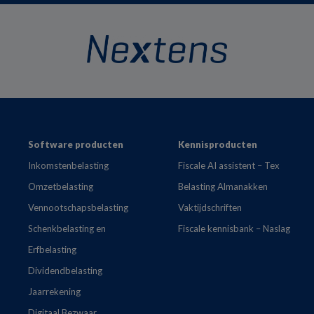
Footer
Software producten
Kennisproducten
Inkomstenbelasting
Fiscale AI assistent – Tex
Omzetbelasting
Belasting Almanakken
Vennootschapsbelasting
Vaktijdschriften
Schenkbelasting en
Fiscale kennisbank – Naslag
Erfbelasting
Dividendbelasting
Jaarrekening
Digitaal Bezwaar