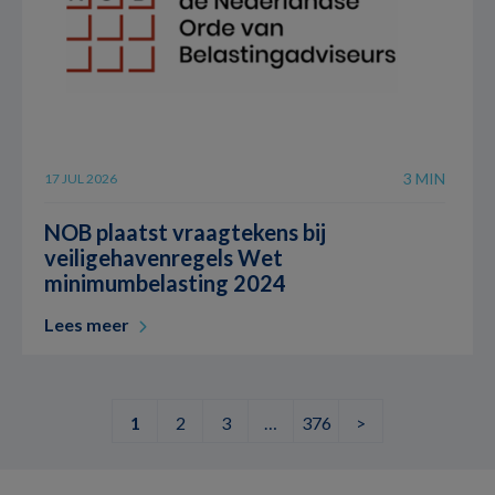
3 MIN
17 JUL 2026
NOB plaatst vraagtekens bij
veiligehavenregels Wet
minimumbelasting 2024
Lees meer
1
2
3
…
376
>