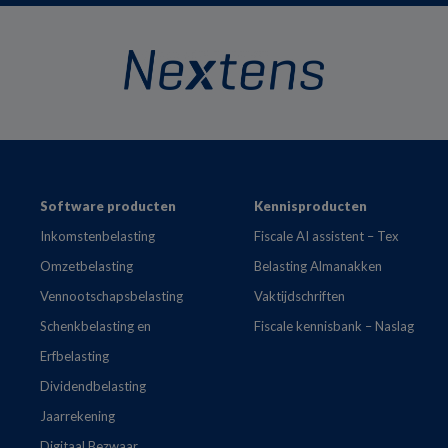
Footer
Software producten
Kennisproducten
Inkomstenbelasting
Fiscale AI assistent – Tex
Omzetbelasting
Belasting Almanakken
Vennootschapsbelasting
Vaktijdschriften
Schenkbelasting en
Fiscale kennisbank – Naslag
Erfbelasting
Dividendbelasting
Jaarrekening
Digitaal Bezwaar