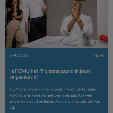
5 AUG 2026
3 MIN
Is FOMU het Trojaans paard in jouw
organisatie?
FOMU zorgt ook in jouw bedrijf voor uitstel. Lees
wat het is en waarom niet beslissen juist tot veel
grotere risico's kan leiden. Vooral bij het gebruik van
AI.