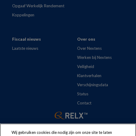
Opgaaf Werkelijk Rendement
Koppelingen
Fiscaal nieuws
Over ons
Laatste nieuws
Over Nextens
Werken bij Nextens
Veiligheid
Klantverhalen
Verschijningsdata
Status
Contact
Wij gebruiken cookies die nodig zijn om onze site te laten