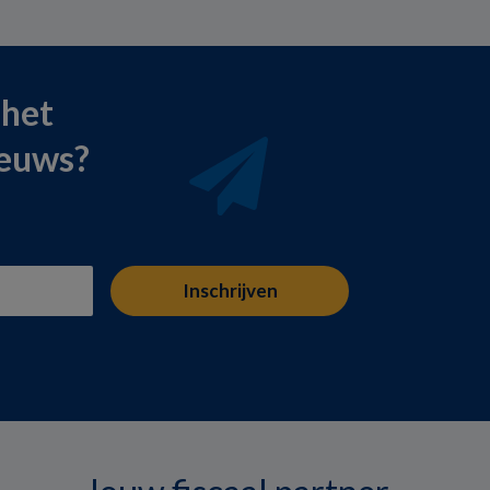
 het
ieuws?