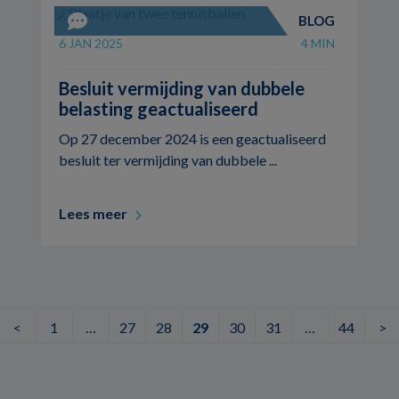
BLOG
6 JAN 2025
4 MIN
Besluit vermijding van dubbele
belasting geactualiseerd
Op 27 december 2024 is een geactualiseerd
besluit ter vermijding van dubbele ...
Lees meer
<
1
…
27
28
29
30
31
…
44
>