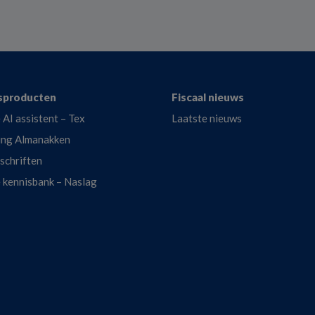
sproducten
Fiscaal nieuws
 AI assistent – Tex
Laatste nieuws
ing Almanakken
dschriften
e kennisbank – Naslag