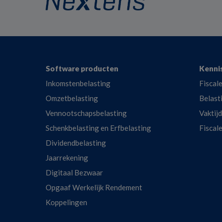
Footer
Software producten
Kenni
Inkomstenbelasting
Fiscale
Omzetbelasting
Belast
Vennootschapsbelasting
Vaktij
Schenkbelasting en Erfbelasting
Fiscal
Dividendbelasting
Jaarrekening
Digitaal Bezwaar
Opgaaf Werkelijk Rendement
Koppelingen