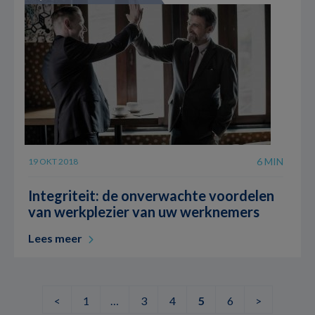
6 MIN
19 OKT 2018
Integriteit: de onverwachte voordelen
van werkplezier van uw werknemers
Lees meer
<
1
…
3
4
5
6
>