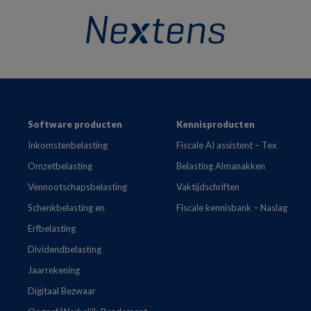
Footer
Software producten
Kennisproducten
Inkomstenbelasting
Fiscale AI assistent – Tex
Omzetbelasting
Belasting Almanakken
Vennootschapsbelasting
Vaktijdschriften
Schenkbelasting en
Fiscale kennisbank – Naslag
Erfbelasting
Dividendbelasting
Jaarrekening
Digitaal Bezwaar