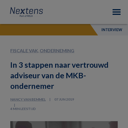
Skip
Skip
Skip
Nextens
to
to
to
Fiscaal
primary
main
footer
partner
navigation
content
van
INTERVIEW
professionals
FISCALE VAK
,
ONDERNEMING
In 3 stappen naar vertrouwd
adviseur van de MKB-
ondernemer
NANCY VAN BEMMEL
07 JUN 2019
4 MIN LEESTIJD